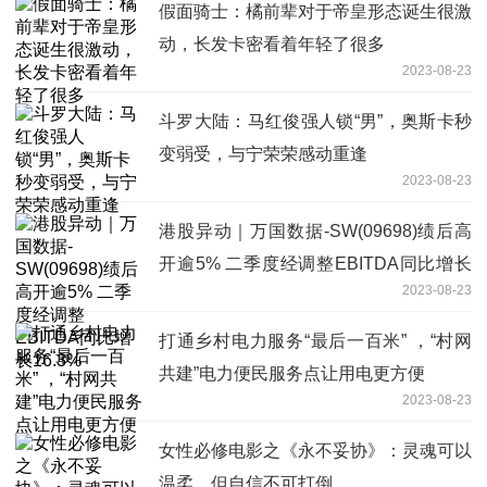
假面骑士：橘前辈对于帝皇形态诞生很激
动，长发卡密看着年轻了很多
2023-08-23
斗罗大陆：马红俊强人锁“男”，奥斯卡秒
变弱受，与宁荣荣感动重逢
2023-08-23
港股异动｜万国数据-SW(09698)绩后高
开逾5% 二季度经调整EBITDA同比增长
2023-08-23
16.3%
打通乡村电力服务“最后一百米” ，“村网
共建”电力便民服务点让用电更方便
2023-08-23
女性必修电影之《永不妥协》：灵魂可以
温柔，但自信不可打倒