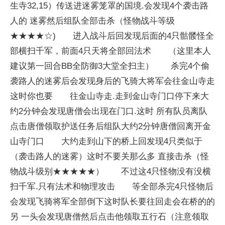
生寺32,15）传送进迷雾笼罩的国境.会发现4个袭击路
人的 迷雾然后组队全部击杀（怪物战斗等级
★★★★☆) 进入战斗后回发现后面的4只骷髅怪全
部横扫千军，前面4只天将全部回法术 （这里本人
建议第一回合BB全防御3大堂全扫主） 杀完4个偷
袭路人的迷雾后会发现身后的飞骑大将军会往金山寺走
这时你也要 往金山寺走.走到金山寺门口停下来大
约2分钟会发现唐僧会出现在门口.这时 所有队员离队
点击唐僧领取护送任务后组队大约2分钟唐僧回离开金
山寺门口 大约走到山下的桥上回发现4只类似于
（袭击路人的迷雾）这时不要关那么多 直接击杀（怪
物战斗级别★★★★★） 不过这4只怪物没有没横
扫千军.只有法术和物理攻击 等全部杀完4只怪物后
会发现飞骑将军全部倒下这时队长要往回走会在桥的的
另 一头会发现唐僧然后点击他领取五行石（注意领取