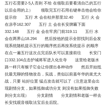
五行石需要2-5人否则 不给 在领取后要看清自己的五行
以后会用的上） 领取完五行石用右键单击他会给你
提示你 五行 木 会在枯井那里32.40 五行 火 会
在凉亭162.307 五行 土 会在长安牌匾下面
332.148 五行 金 会在牢房门前319.11 五行 水
会在两界山18.294 然后按他的提示全部找到后会发
现系统随机提示五行的顺序然后再按系统提示 的顺序
在点一遍五行这次点完后队长可以直接前往 长安门
口332.104点击护城将军进入化生寺 这里给老版水
路一样只有猴子它会让你摆出各种动作 然后开始抵
抗最无聊的怪物攻击，实战，类似以前嘉年华的蚩尤大
战，只要 站好位置 猛点攻击就可以了（注意这里会出
现剧情分支，如果抵御成功分支 则没有如果抵御失败
则分支出现） 分支剧情 分支剧情和老版一样去
长安找观音领取法宝后去后院。