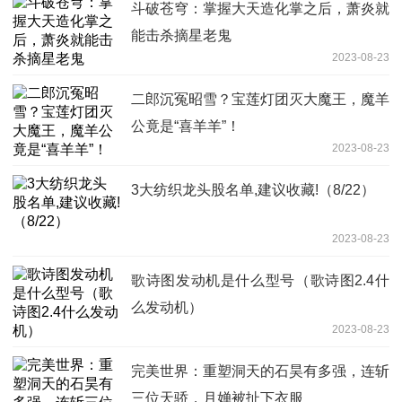
斗破苍穹：掌握大天造化掌之后，萧炎就
能击杀摘星老鬼
2023-08-23
二郎沉冤昭雪？宝莲灯团灭大魔王，魔羊
公竟是“喜羊羊”！
2023-08-23
3大纺织龙头股名单,建议收藏!（8/22）
2023-08-23
歌诗图发动机是什么型号（歌诗图2.4什
么发动机）
2023-08-23
完美世界：重塑洞天的石昊有多强，连斩
三位天骄，月婵被扯下衣服