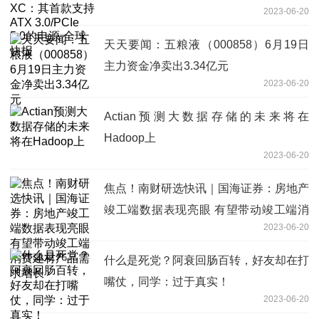
2023-06-20
源-全球快报
天天要闻：五粮液（000858）6月19日
主力资金净卖出3.34亿元
2023-06-20
Actian预测大数据存储的未来将在
Hadoop上
2023-06-20
焦点！南财研选快讯｜国海证券：房地产
竣工端数据表现亮眼 有望带动竣工端消
2023-06-20
费建材产品需求增长
什么是死党？阿衰回肠百转，好友却在打
嘴仗，同学：过于真实！
2023-06-20