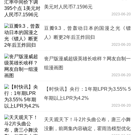
美元对人民币7.1596元
2023-06-20
豆瓣9.3，曾轰动日本的国漫之光《镖
人》断更2年后王炸回归
2023-06-20
丧尸版漫威超级英雄长啥样？网友自制一
组漫画图
2023-06-20
【时快讯】央行：1年期LPR为3.55% 5
年期以上LPR为4.2%
2023-06-20
天天观天下！斗2片头曲公布，唐三小舞
没删，前两集内容确定，霍雨浩模型优化