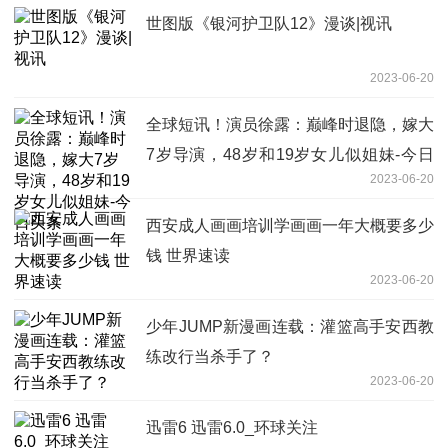
世图版《银河护卫队12》漫谈|视讯
2023-06-20
全球短讯！演员徐露：巅峰时退隐，嫁大
7岁导演，48岁和19岁女儿似姐妹-今日
2023-06-20
头条
西安成人画画培训学画画一年大概要多少
钱 世界速读
2023-06-20
少年JUMP新漫画连载：灌篮高手安西教
练改行当杀手了？
2023-06-20
迅雷6 迅雷6.0_环球关注