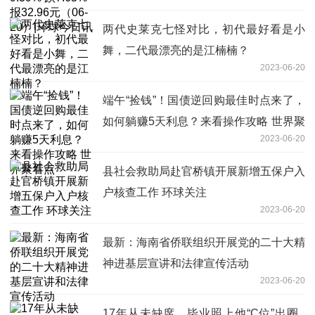
环球今日讯
两代史莱克七怪对比，初代最好看是小
舞，二代最漂亮的是江楠楠？
2023-06-20
端午“捡钱”！国债逆回购最佳时点来了，
如何躺赚5天利息？来看操作攻略 世界聚
2023-06-20
看点
县社会救助局赴官桥镇开展新增五保户入
户核查工作 环球关注
2023-06-20
最新：海南省侨联组织开展党的二十大精
神进基层宣讲和法律宣传活动
2023-06-20
17年从未缺席，毕业照上他“C位”出圈_