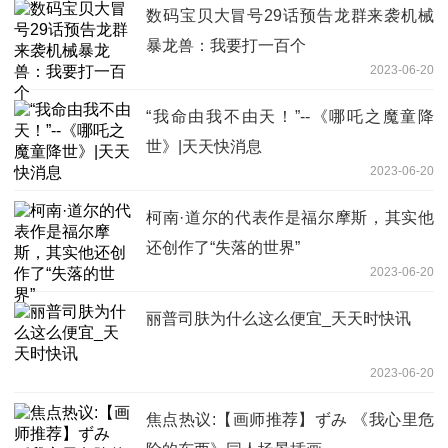
数码宝贝大冒号29话预告龙群来袭机械
暴龙兽：我要打一百个
2023-06-20
“我命由我不由天！”--《哪吒之魔童降
世》|天天快消息
2023-06-20
柯南·道尔的代表作是福尔摩斯，其实他
还创作了“失落的世界”
2023-06-20
丽普司肤为什么这么便宜_天天时快讯
2023-06-20
焦点热议:【画师推荐】ずみ 《我心里危