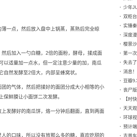
的薄一点，然后放入盘中上锅蒸，蒸熟后完全晾
樱景沙
，然后加入一勺白糖，2倍的面粉，酵母，揉成面
失去了
可以适量加一点水，但一定注意少量的加，南瓜
它自然发酵至2倍大，内部呈蜂窝状。
面团的气体，然后把揉好的面团分成大小相等的小
上保鲜膜让小面饼二次发酵。
放上发酵好的南瓜饼，烙一分钟后翻面，直到两面
里人的口味，所以没有放那么多的糖，喜欢吃甜的
吉普车