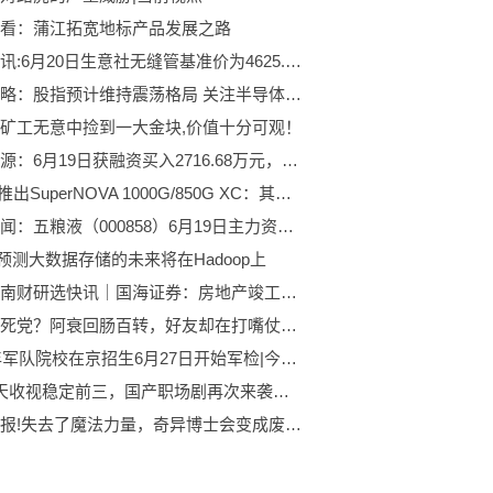
看：蒲江拓宽地标产品发展之路
焦点简讯:6月20日生意社无缝管基准价为4625.00元/吨
机构策略：股指预计维持震荡格局 关注半导体、计算机设备等板块|热点聚焦
矿工无意中捡到一大金块,价值十分可观！
晶丰明源：6月19日获融资买入2716.68万元，占当日流入资金比例21.35%_全球观焦点
EVGA推出SuperNOVA 1000G/850G XC：其首款支持ATX 3.0/PCIe 5.0的电源-全球快报
天天要闻：五粮液（000858）6月19日主力资金净卖出3.34亿元
ian预测大数据存储的未来将在Hadoop上
焦点！南财研选快讯｜国海证券：房地产竣工端数据表现亮眼 有望带动竣工端消费建材产品需求增长
什么是死党？阿衰回肠百转，好友却在打嘴仗，同学：过于真实！
2023年军队院校在京招生6月27日开始军检|今日热门
上线6天收视稳定前三，国产职场剧再次来袭，殷桃能否堪当大任
天天快报!失去了魔法力量，奇异博士会变成废人吗？