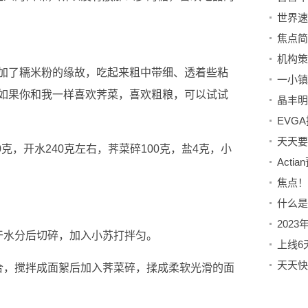
世界速
加了糯米粉的缘故，吃起来粗中带细、透着些粘
一小镇
如果你和我一样喜欢荠菜，喜欢粗粮，可以试试
0克，开水240克左右，荠菜碎100克，盐4克，小
Act
干水分后切碎，加入小苏打拌匀。
合，搅拌成面絮后加入荠菜碎，揉成柔软光滑的面