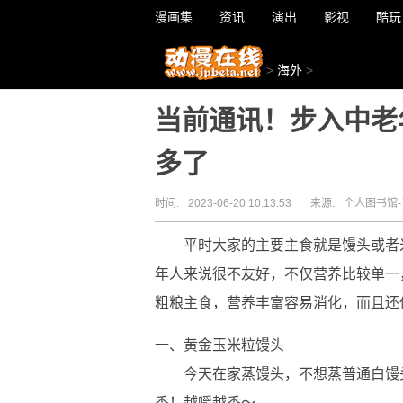
漫画集
资讯
演出
影视
酷玩
>
海外
>
当前通讯！步入中老
多了
时间:
2023-06-20 10:13:53
来源:
个人图书馆-
平时大家的主要主食就是馒头或者
年人来说很不友好，不仅营养比较单一
粗粮主食，营养丰富容易消化，而且还
一、黄金玉米粒馒头
今天在家蒸馒头，不想蒸普通白馒
香！越嚼越香～