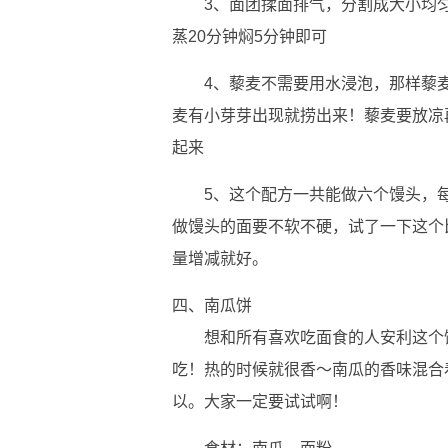
3、面团揉面排气，分割成大小均
蒸20分钟焖5分钟即可
4、藜麦不需要用水浸泡，那样藜
麦有小芽芽出现就捞出来！藜麦要放凉
起来
5、这个配方一共能做六个馒头，每
做馒头的面要不软不硬，试了一下这个
量增减就好。
四、南瓜饼
想和所有喜欢吃面食的人安利这个
吃！热的时候就很香～南瓜的香味混合
以。大家一定要试试啊！