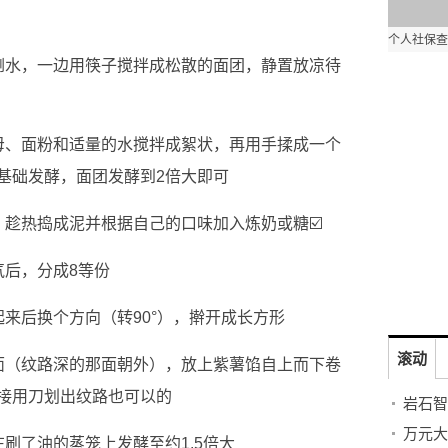
倒水，一边用筷子搅拌成松散的面团，静置放凉待
母、面粉和适量的水搅拌成絮状，再用手揉成一个
基础发酵，面团发酵到2倍大即可
，趁热捣成泥并根据自己的口味加入炼奶或糖☑️
气后，分成8等份
来后换个方向（转90°），擀开成长方形
滚动
面（纹路深的那面朝外），放上紫薯馅自上而下卷
接用刀划出纹路也可以的
刷了油的蒸笼上发酵至约1.5倍大