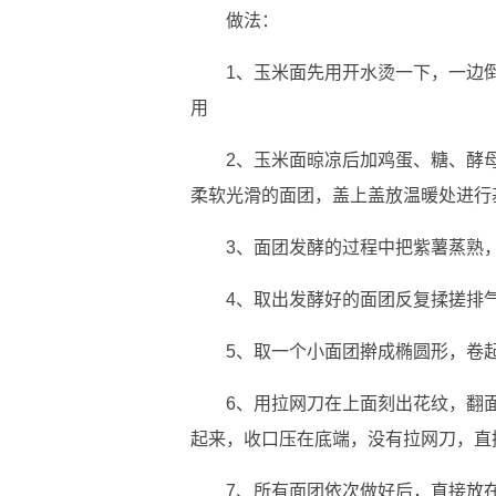
做法：
1、玉米面先用开水烫一下，一边
用
2、玉米面晾凉后加鸡蛋、糖、酵
柔软光滑的面团，盖上盖放温暖处进行
3、面团发酵的过程中把紫薯蒸熟
4、取出发酵好的面团反复揉搓排
5、取一个小面团擀成椭圆形，卷起
6、用拉网刀在上面刻出花纹，翻
起来，收口压在底端，没有拉网刀，直
7、所有面团依次做好后，直接放在