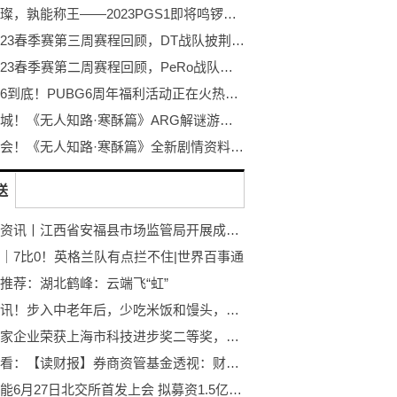
巨星璀璨，孰能称王——2023PGS1即将鸣锣开赛！
PCL2023春季赛第三周赛程回顾，DT战队披荆斩棘登顶周冠
PCL2023春季赛第二周赛程回顾，PeRo战队绝地反击夺桂冠
不落幕6到底！PUBG6周年福利活动正在火热开启！
探秘冰城！《无人知路·寒酥篇》ARG解谜游戏！打破次元的更多可能！
冰雪盛会！《无人知路·寒酥篇》全新剧情资料片发布！ARG解谜游戏
送
全球快资讯丨江西省安福县市场监管局开展成品油质量抽检工作
｜7比0！英格兰队有点拦不住|世界百事通
推荐：湖北鹤峰：云端飞“虹”
当前通讯！步入中老年后，少吃米饭和馒头，多吃这6种主食，比保健品强多了
青浦这家企业荣获上海市科技进步奖二等奖，快来一探究竟
焦点速看：【读财报】券商资管基金透视：财通、国泰君安资管年内收益领跑 中银证券业绩垫底
视声智能6月27日北交所首发上会 拟募资1.5亿元|环球快资讯