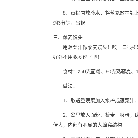
8、蒸锅内放冷水，将蒸笼放在锅
焖3分钟，出锅
三、藜麦馒头
用菠菜汁做藜麦馒头！咬一口很松
好处不用我多说了吧！
食材：250克面粉、80克熟藜麦、
做法：
1、取适量菠菜加入水榨成菠菜汁，
2、盆里放入面粉、藜麦、酵母，
倍大，内部有明显的大蜂窝结构