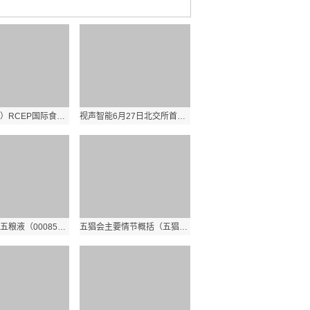
山东（青岛）RCEP国际食品饮料数字博览会27日启幕
视声智能6月27日北交所首发上会 拟募资1.5亿元|环球快资讯
天天要闻：五粮液（000858）6月19日主力资金净卖出3.34亿元
五猖会主要情节概括（五猖会主要情节）_视焦点讯