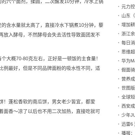
匀的六个面剂，揉圆，二次醒发10分钟，冷水上锅
增加耕
麦的含水量就太高了，直接冷水下锅煮10分钟，藜
再放入酵母，不然酵母会失去活性导致面团发不
思维超
个大概70-80克左右，正好是一顿饭的主食量！
比例最好，但是不同品牌面粉的吸水性不同，适
营养成
世图版
饼！蓬松香软的南瓜饼，男女老少皆宜，都爱
着面香～凉了以后也不用二次加热，直接吃就可
迅雷6