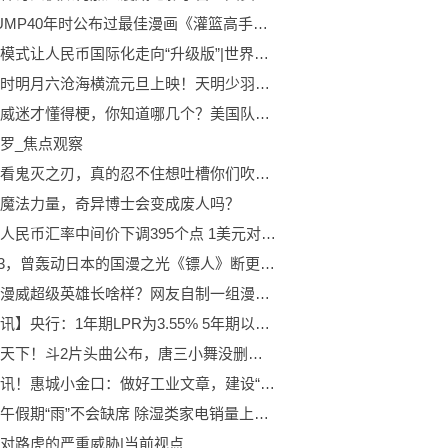
少年JUMP40年时公布过最佳漫画《灌篮高手》第二名，三井最佳配角
双柜台模式让人民币国际化走向“升级版”|世界速读
实锤秦时明月六沧海横流元旦上映！天明少羽反目成仇从此路人？-世界观天下
深度漫威迷才懂得梗，你知道哪几个？美国队长原来有三个人！
罗_焦点观察
第一次看鬼灭之刃，真的忍不住想吐槽你们吹烂的这个动漫，真的对我这种剧情党看着很难
魔法力量，奇异博士会变成废人吗？
消息！人民币汇率中间价下调395个点 1美元对人民币7.1596元
豆瓣9.3，曾轰动日本的国漫之光《镖人》断更2年后王炸回归
丧尸版漫威超级英雄长啥样？网友自制一组漫画图
【时快讯】央行：1年期LPR为3.55% 5年期以上LPR为4.2%
天天观天下！斗2片头曲公布，唐三小舞没删，前两集内容确定，霍雨浩模型优化
环球视讯！惠城小金口：做好工业文章，建设“一核两带三区”
预计端午假期“雨”不会缺席 除湿类家电销量上升 天天快看
对路虎的严重威胁|当前视点