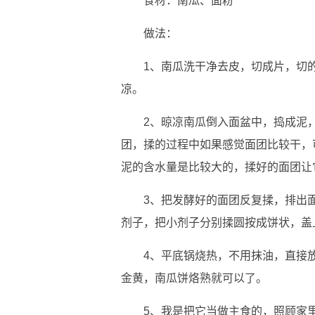
食材：南瓜、面粉
做法：
1、南瓜洗干净去皮，切成片，切
凉。
2、晾凉南瓜倒入面盆中，捣成泥
团，揉的过程中如果感觉面团比较干，
泥的含水量是比较大的，揉好的面团让
3、把发酵好的面团反复揉，排出
剂子，把小剂子分别揉圆按成饼状，盖
4、平底锅烧热，不用抹油，直接
金黄，南瓜饼烙熟就可以了。
5、我是把它当做主食的，照顾家