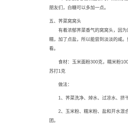
朋友们，白糖可以多加一点。
五、荠菜窝窝头
有着浓郁荠菜香气的窝窝头，因为
糯，加了点盐，所以能尝到淡淡的咸。
看。
食材：玉米面粉300克，糯米粉10
苏打1克
做法：
1、荠菜洗净、焯水、过凉水、挤
2、玉米粉、糯米粉、盐和开水混
团。