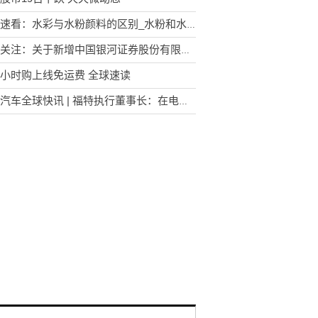
当前速看：水彩与水粉颜料的区别_水粉和水彩颜料的区别
当前关注：关于新增中国银河证券股份有限公司为部分基金流动性服务商的公告
小时购上线免运费 全球速读
搜狐汽车全球快讯 | 福特执行董事长：在电动汽车领域 美国还无法与中国竞争