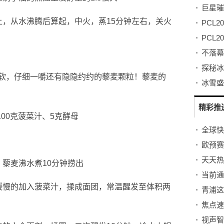
上，从水沸腾后算起，中火，蒸15分钟左右，关火
软，仔细一嚼还有隐隐约约的藜麦颗粒！藜麦的
精彩推
100克菠菜汁、5克酵母
欧预赛
天天热
藜麦沸水煮10分钟捞出
缓慢的加入菠菜汁，揉成面团，常温醒发至体积两