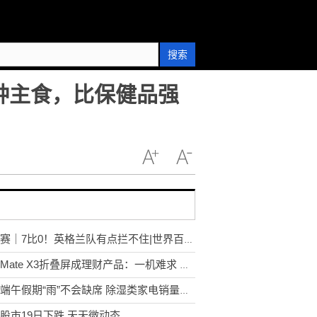
搜索
种主食，比保健品强
欧预赛｜7比0！英格兰队有点拦不住|世界百事通
华为Mate X3折叠屏成理财产品：一机难求 很多人想买
预计端午假期“雨”不会缺席 除湿类家电销量上升 天天快看
股市19日下跌 天天微动态