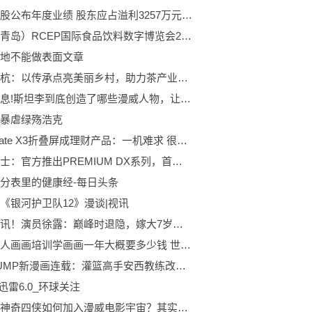
元力控股公布年度业绩 股东应占溢利3257万元同比增长47.9%_全球快看
山东（青岛）RCEP国际食品饮料数字博览会27日启幕
地不能做表面文章
浙江余杭：以传承点亮美丽乡村，助力茶产业发展
每日消息!斯坦李到底创造了哪些漫威人物，让他足以封神漫画界？
暴虐绿殇浩克
华为Mate X3折叠屏成理财产品：一机难求 很多人想买
假面骑士：官方推出PREMIUM DX系列，首弹为忍者带扣，Blacksun的珍藏人偶预告公开
分表里的健康经-每日头条
《银河护卫队12》漫谈|视讯
全球短讯！演员徐露：巅峰时退隐，嫁大7岁导演，48岁和19岁女儿似姐妹-今日头条
西安成人画画培训学画画一年大概要多少钱 世界速读
少年JUMP新漫画连载：灌篮高手安西教练改行当杀手了？
 迅雷6.0_环球关注
播报：神奇四侠如何加入漫威电影宇宙？其实《美国队长》就在铺垫了