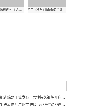
个人社保查缴费询网_个人社保缴费查询系统
华宝政策性金融债债券型证券投资基金恢复大额申购（含定投及转换转入）业务的公告
岩石智能训练器正式发布，男性持久锻炼开启智能浪潮
万元大奖等着你！广州市“国潮·云漫杯”动漫创作大赛开赛！