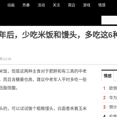
动画
热番
活动
关注
周边
游戏
情感
年后，少吃米饭和馒头，多吃这6
青山138
米饭，但是这两种主食对于肥胖和有三高的中老
情感
，而且含糖量也高，建议中老年人平时多吃一些
低脂饱腹。
头的，可以试试做个粗粮馒头，白面香夹着玉米
伦敦