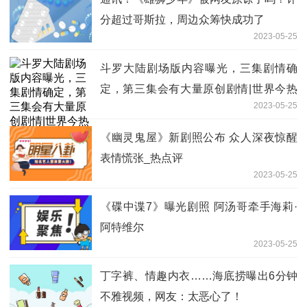
分超过哥斯拉，周边众筹快成功了
2023-05-25
斗罗大陆剧场版内容曝光，三集剧情确
定，第三集会有大量原创剧情|世界今热
2023-05-25
点
《幽灵鬼屋》新剧照公布 众人深夜惊醒
表情慌张_热点评
2023-05-25
《碟中谍7》曝光剧照 阿汤哥牵手海莉·
阿特维尔
2023-05-25
丁字裤、情趣内衣……海底捞曝出6分钟
不雅视频，网友：太恶心了！