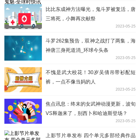
比比东成神方法曝光，鬼斗罗被复活，唐
三将死，小舞再次献祭
2023-05-25
斗罗262集预告，双神之战打了两集，海
神唐三身死道消_环球今头条
2023-05-25
不愧是武大校花！30岁吴倩吊带衫配短
裤，一点不像当妈的人
2023-05-25
焦点讯息：终末的女武神动漫更新，波旬
VS释迦来了，别西卜和哈迪斯登场？
2023-05-25
上影节片单发布 四个单元多部经典作品