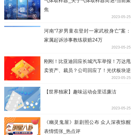
气体取样器_关于气体取样器简述-当前聚
焦
2023-05-25
河南“7岁男童在登封一家武校身亡”案：
家属起诉涉事教练获赔24万
2023-05-25
刚刚！比亚迪回应长城汽车举报！万达甩
卖资产、裁员？公司回应了！光伏板块逆
2023-05-25
势大涨，多股冲击涨停 今日关注
【世界独家】趣味运动会里话廉洁
2023-05-25
《幽灵鬼屋》新剧照公布 众人深夜惊醒
表情慌张_热点评