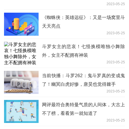
2023-05-25
《蜘蛛侠：英雄远征》：又是一场窝里斗
天天亮点
2023-05-25
斗罗女主的悲哀！七怪换模唯独小舞除
外，女主不配拥有神装
2023-05-25
当前快播：斗罗262：鬼斗罗真的变成鬼
了！幽冥白虎好惨，唐昊也觉得棘手
2023-05-25
网评最符合奥特曼气质的人间体，大古上
不了榜，看看第一就知道了
2023-05-25