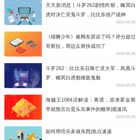
天天新消息丨斗罗262剧情炸裂，幽冥白
虎对决亡灵鬼斗罗，比比东借尸成神
2023-05-25
《雄狮少年》被网友原谅了吗？评分超过
哥斯拉，周边众筹快成功了
2023-05-25
斗罗262：比比东召唤亡灵大军，凤凰斗
罗、幽冥白虎都难敌鬼魅
2023-05-25
海贼王1084话解读：离谱，原来霍金斯
早就预言出蛋头岛事件的概率|观速讯
2023-05-25
如何用培乐多做东西|焦点速递