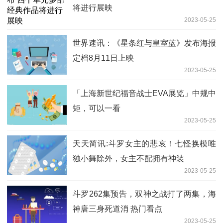
将进行展映
2023-05-25
世界速讯：《星条红与皇室蓝》发布海报
定档8月11日上映
2023-05-25
「上海新世纪福音战士EVA展览」中规中
矩，可以一看
2023-05-25
天天简讯:斗罗女主的悲哀！七怪换模唯
独小舞除外，女主不配拥有神装
2023-05-25
斗罗262集预告，双神之战打了两集，海
神唐三身死道消 热门看点
2023-05-25