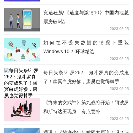
竞速狂飙!《速度与激情10》中国内地总
票房破6亿
2023-05-25
如何在不丢失数据的情况下重装
Windows 10？ 环球精选
2023-05-25
每日头条!斗罗262：鬼斗罗真的变成鬼
了！幽冥白虎好惨，唐昊也觉得棘手
2023-05-25
《终末的女武神》第九战将开始！阿波罗
和斯特达王现身，有点意外
2023-05-25
通讯！《雄狮少年》被网友原谅了吗？评