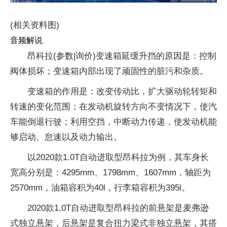
(相关资料图)
音频解说
昂科拉(参数|询价)变速箱延缓升挡的原因是：控制
阀体损坏；变速箱内部出现了顽固性的脏污和杂质。
变速箱的作用是：改变传动比，扩大驱动轮转矩和
转速的变化范围；在发动机旋转方向不变情况下，使汽
车能倒退行驶；利用空挡，中断动力传递，使发动机能
够启动、怠速以及动力输出。
以2020款1.0T自动进取型昂科拉为例，其车身长
宽高分别是：4295mm、1798mm、1607mm，轴距为
2570mm，油箱容积为40l，行李箱容积为395l。
2020款1.0T自动进取型昂科拉的前悬架是麦弗逊
式独立悬架，后悬架是复合扭力梁式非独立悬架，其搭