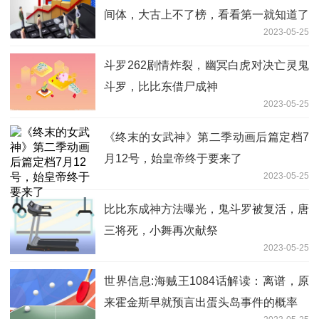
间体，大古上不了榜，看看第一就知道了
2023-05-25
斗罗262剧情炸裂，幽冥白虎对决亡灵鬼
斗罗，比比东借尸成神
2023-05-25
《终末的女武神》第二季动画后篇定档7
月12号，始皇帝终于要来了
2023-05-25
比比东成神方法曝光，鬼斗罗被复活，唐
三将死，小舞再次献祭
2023-05-25
世界信息:海贼王1084话解读：离谱，原
来霍金斯早就预言出蛋头岛事件的概率