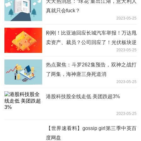
天天热消息：“球花”重出江湖，意大利人
真就只会fuck？
2023-05-25
刚刚！比亚迪回应长城汽车举报！万达甩
卖资产、裁员？公司回应了！光伏板块逆
2023-05-25
势大涨，多股冲击涨停 今日关注
热点聚焦：斗罗262集预告，双神之战打
了两集，海神唐三身死道消
2023-05-25
港股科技股全线走低 美团跌超3%
2023-05-25
【世界速看料】gossip girl第三季中英百
度网盘