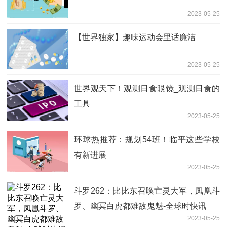
2023-05-25
【世界独家】趣味运动会里话廉洁
2023-05-25
世界观天下！观测日食眼镜_观测日食的
工具
2023-05-25
环球热推荐：规划54班！临平这些学校
有新进展
2023-05-25
斗罗262：比比东召唤亡灵大军，凤凰斗
罗、幽冥白虎都难敌鬼魅-全球时快讯
2023-05-25