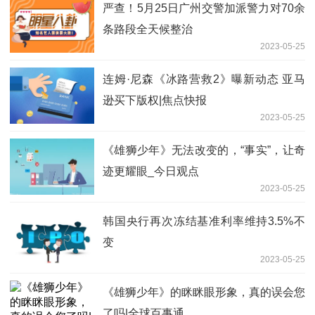
严查！5月25日广州交警加派警力对70余
条路段全天候整治
2023-05-25
连姆·尼森《冰路营救2》曝新动态 亚马
逊买下版权|焦点快报
2023-05-25
《雄狮少年》无法改变的，“事实”，让奇
迹更耀眼_今日观点
2023-05-25
韩国央行再次冻结基准利率维持3.5%不
变
2023-05-25
《雄狮少年》的眯眯眼形象，真的误会您
了吗|全球百事通