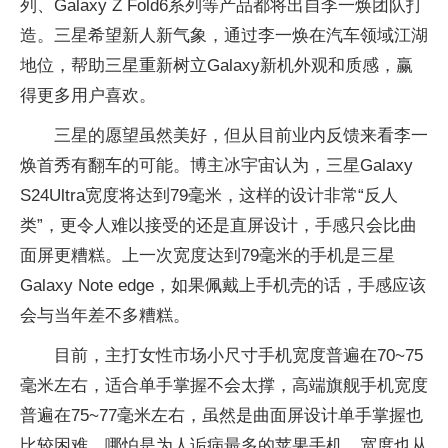
列、Galaxy Z Fold6系列等产品都将出自李一焕团队打
造。三星希望新人新气象，通过李一焕在汽车领域江湖
地位，帮助三星重新树立Galaxy新机外观和质感，赢
得更多用户喜欢。
三星的愿望虽然美好，但从目前业内反馈来看李一
焕首秀有翻车的可能。博主冰宇宙认为，三星Galaxy
S24Ultra宽度将达到79毫米，这样的设计非常“反人
类”，更令人难以接受的还是直屏设计，手感只会比曲
面屏更糟糕。上一次宽度达到79毫米的手机是三星
Galaxy Note edge，如果佩戴上手机壳的话，手感应该
会与当年差不多糟糕。
目前，主打女性市场小尺寸手机宽度普遍在70~75
毫米左右，适合单手掌握不会太撑，高端旗舰手机宽度
普遍在75~77毫米左右，虽然是曲面屏设计单手掌握也
比较困难。哪怕是为人诟病最多的苹果手机，宽度也从