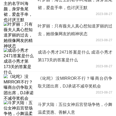
裙，爱盘手串，也讨厌王默
2023-08-27
叶罗丽：只有薇夫人真心想知道罗丽的过
去，她很像网友的精神状态
2023-08-27
成语小秀才2471答案是什么 成语小秀才
第173关的答案是什么
2023-08-27
《叱咤》没MIRROR不行？曝商台仍争
取天团出席，DJ承诺不减夺奖机会
2023-08-27
斗罗大陆：五位女神后宫登场争艳，小舞
温柔贤惠、善解人意