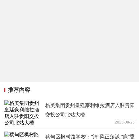
推荐内容
格美集团贵州皇廷豪利维拉酒店入驻贵阳
交投公司北站大楼
2023-08-25
蔡甸区枫树路学校：“清”风正荡漾 “廉”香