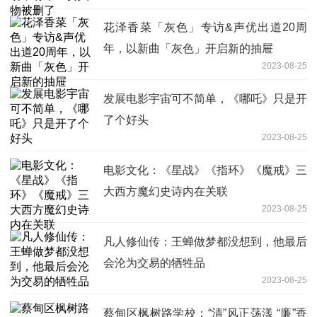
花泽香菜「灰色」专访&声优出道20周
年，以新曲「灰色」开启新的抽屉
2023-08-25
发展电影宇宙可不简单，《哪吒》只是开
了个好头
2023-08-25
电影文化：《星战》《指环》《魔戒》三
大西方魔幻史诗内在关联
2023-08-25
凡人修仙传：王蝉做梦都没想到，他最后
会沦为交易的牺牲品
2023-08-25
蔡甸区枫树路学校：“清”风正荡漾 “廉”香