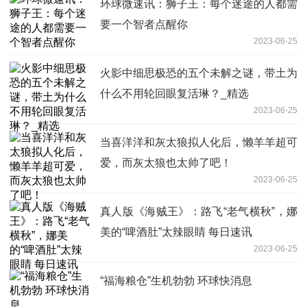
环球微速讯：狮子王：每个迷途的人都需
要一个智者点醒你
2023-06-25
火影中细思极恐的五个未解之谜，带土为
什么不用轮回眼复活琳？_精选
2023-06-25
当喜洋洋和灰太狼拟人化后，懒羊羊超可
爱，而灰太狼也太帅了吧！
2023-06-25
真人版《海贼王》：路飞“老气横秋”，娜
美的“啤酒肚”太辣眼睛 每日速讯
2023-06-25
“福海粮仓”生机勃勃 环球快消息