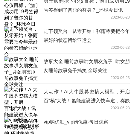
勇士顺利抢下心仪目标，他们成功用19
号签得到了普尔的替身？_环球今日讯
2023-06-23
走下领奖台，从零开始！张雨霏要把今年
最好的状态留给亚运会
2023-06-23
故事大全 睡前故事哄女朋友兔子_哄女朋
友睡前故事兔子搞笑 全球关注
2023-06-23
大动作！AI大牛股募资搞大模型，开启
百“模”大战！氢能建设进入快车道，稀缺
2023-06-23
低估值业绩高增长股出炉-环球热推荐
vip购优汇_vip购优惠-每日观察