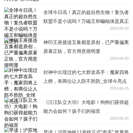
全球今日讯！真正的超自然生物！复仇者
联盟不是小说吗？万磁王和蝙蝠侠是真正
2023-06-25
的
神印王座接连五集都是原创，已严重偏离
原著正轨，官方用意很明显
2023-06-25
封神中出现过的七大群攻高手：魔家四将
上榜，有两位让人防不胜防_全球今亮点
2023-06-25
《汪汪队立大功》大电影！狗狗们获得超
能力会如何？孩子们的福音
2023-06-25
早读｜沪苏地铁11号线正式“牵手” 世界简