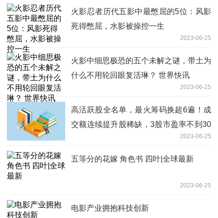
火影忍者历代五影中最憋屈的5位：风影
死得憋屈，水影被操控一生
2023-06-25
火影中细思极恐的五个未解之谜，带土为
什么不用轮回眼复活琳？ 世界快讯
2023-06-25
高活跃股全名单，最火筹码换超6遍！成
交额连续提升股稀缺，3股市盈率不到30
2023-06-25
倍|全球速看料
五等分的花嫁 角色书 四叶|全球最新
2023-06-25
电影产业拥抱科技创新