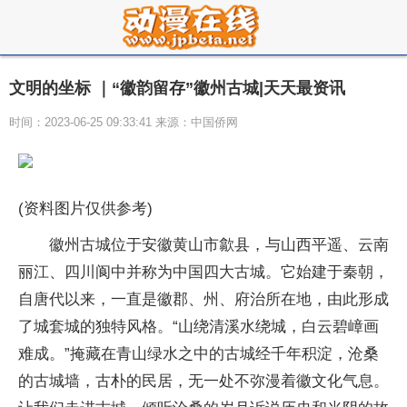
文明的坐标 ｜“徽韵留存”徽州古城|天天最资讯
时间：2023-06-25 09:33:41 来源：中国侨网
(资料图片仅供参考)
徽州古城位于安徽黄山市歙县，与山西平遥、云南
丽江、四川阆中并称为中国四大古城。它始建于秦朝，
自唐代以来，一直是徽郡、州、府治所在地，由此形成
了城套城的独特风格。“山绕清溪水绕城，白云碧嶂画
难成。”掩藏在青山绿水之中的古城经千年积淀，沧桑
的古城墙，古朴的民居，无一处不弥漫着徽文化气息。