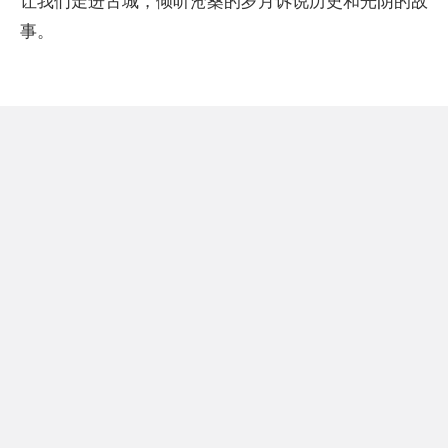
让我们走进古城，倾听沧桑的岁月诉说历史和光阴的故
事。