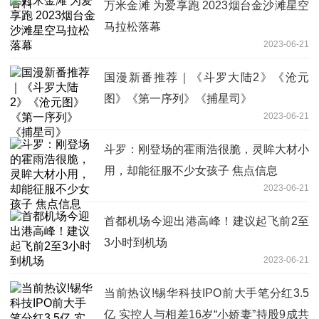
万米金滩 为爱享跑 2023烟台金沙滩星空
马拉松落幕
2023-06-21
国漫新番推荐｜《斗罗大陆2》《沧元
图》《第一序列》《捕星司》
2023-06-21
斗罗：刚登场的霍雨浩很脆，灵眸大材小
用，却能征服不少女孩子 焦点信息
2023-06-21
首都机场今迎出港高峰！建议起飞前2至
3小时到机场
2023-06-21
当前热议!锡华科技IPO前大手笔分红3.5
亿 实控人与相差16岁“小娇妻”持股9成共