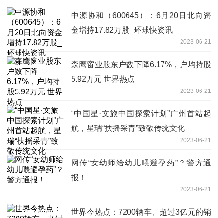
中源协和（600645）：6月20日北向资
金增持17.82万股_环球快资讯
2023-06-21
森鹰窗业股东户数下降6.17%，户均持股
5.92万元 世界热点
2023-06-21
“中国星·文旅中国探索计划”广州首站起
航，星瑞“扶摇采青”致敬传统文化
2023-06-21
网传“女幼师给幼儿喂避孕药”？警方通
报！
2023-06-21
世界今热点：7200辆车、超过3亿元的销