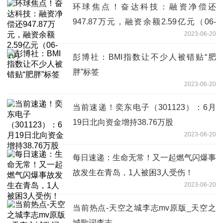
环球焦点！奋达科技：融资净偿还
947.87万元，融资余额2.59亿元（06-
2023-06-20
19）
彭博社：BMI指数让不少人被错贴“肥
胖”标签
2023-06-20
当前速递！奕东电子（301123）：6月
19日北向资金增持38.76万股
2023-06-20
每日速递：生命无常！又一起燃气闪爆事
故发生在青岛，1人被困3人受伤！
2023-06-20
当前热点-天空之城李志mv原版_天空之
城歌词李志