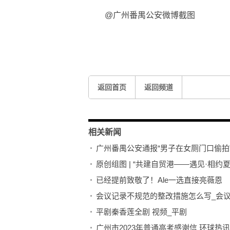
@广州番禺公安微博截图
关键词：
返回首页
返回频道
相关新闻
广州番禺公安通报“男子在女厕门口偷拍
原创组图 | “共建自贸港——遇见·相约
已经提前致敬了！Ale一选直接亮薇恩
会议记录不规范的整改措施怎么写_会
平剧秦香莲全剧 视频_平剧
广州市2023年普通高考感谢信 环球热讯