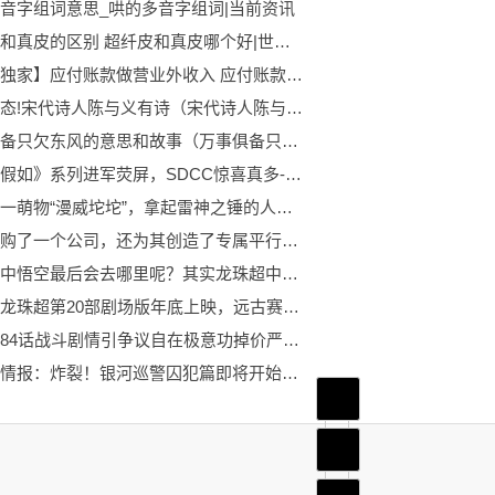
音字组词意思_哄的多音字组词|当前资讯
超纤皮和真皮的区别 超纤皮和真皮哪个好|世界讯息
【世界独家】应付账款做营业外收入 应付账款转营业外收入情况说明
每日动态!宋代诗人陈与义有诗（宋代诗人陈与义乘船出游时）
万事俱备只欠东风的意思和故事（万事俱备只欠东风的意思）|每日短讯
漫威《假如》系列进军荧屏，SDCC惊喜真多-天天新视野
漫威第一萌物“漫威坨坨”，拿起雷神之锤的人又多了一个 精彩看点
漫威收购了一个公司，还为其创造了专属平行宇宙
龙珠超中悟空最后会去哪里呢？其实龙珠超中已经给了我们答案
报道：龙珠超第20部剧场版年底上映，远古赛亚人莫西亚完虐悟空
龙珠超84话战斗剧情引争议自在极意功掉价严重闪避能力被吃了_世界速看
龙珠超情报：炸裂！银河巡警囚犯篇即将开始，网友担心战斗力会崩
首页
频道