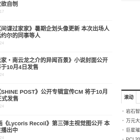
败欲自刎
-17
《间谍过家家》暑期企划头像更新 本次出场人
括约尔的同事等人
-24
说家・南云龙之介的异闻百景》小说封面公开
于10月4日发售
-24
SHINE POST》公开专辑宣传CM 将于10月
滚动
正式发售
-24
画《Lycoris Recoil》第三弹主视觉图公开 本
在播出中
-24