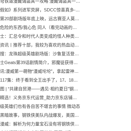
崩坏星穹铁道漫藏诲盗其一攻略 漫藏诲盗其一图文过关一览[多图]-世界球精选
漫威《假如》系列进军荧屏，SDCC惊喜真多-天天资讯
龙珠超第20部剧场版年底上映，远古赛亚人莫西亚完虐悟空
我心里危险的东西/我心危 同人（看完动画的反应）第11集 全球速递
假面骑士：汇总令和时代人类变成的怪人种类，都比一般怪人强大
环球快资讯丨推荐十部，我较为喜欢的热血动漫，不知道大家看过哪一部？
今日热搜：龙珠超级英雄剧场版：沙鲁复活登场概率大幅度提高坐等黄金形态
假面骑士Geats第39话剧情简介，邪魔徒获得寄生能力，未来运营也加入乱局-每日消息
世界简讯:漫威第一萌物“漫威坨坨”，拿起雷神之锤的人又多了一个
龙珠超117集：终于看到全王出手了，17、18号怒怼第二宇宙！ 新要闻
原创组图 | “共建自贸港——遇见·相约夏日”钢琴音乐会亮相三亚 热推荐
世界球精选！义务京东代运营_助力京东店铺快速发展
级英雄们也有各自苦不堪言的事情 微动态
漫威最黑暗故事，钢铁侠美队内战爆发，美国队长被九头蛇刺杀_天天观速讯
要闻：漫威：解析为何力量宝石没有将钢铁侠秒杀