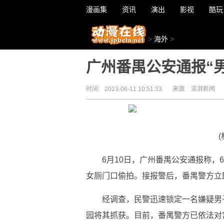
漫画集
资讯
演出
影视
酷玩
>
海外
>
广州番禺公安通报“
时间:
2023-06-11 10:51:33
来源:
澎湃新闻
6月10日，广州番禺公安通报称，
女厕门口偷拍。接报警后，番禺警方立
经调查，民警迅速锁定一名嫌疑男子
园将其抓获。目前，番禺警方已依法对