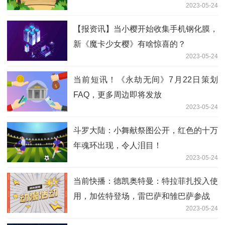
2023-05-24
【报资讯】当小樱开始收集手机钢化膜，
新《魔卡少女樱》有啥惊喜的？
2023-05-24
当前短讯！《永劫无间》7月22日策划
FAQ，更多周边即将发放
2023-05-24
斗罗大陆：小舞献祭图公开，红色的十万
年魂环出现，令人泪目！
2023-05-24
当前快播：德凯奥特曼：特拉菲扎投入使
用，加佐特登场，雷巴萨和雏巴萨参战
2023-05-24