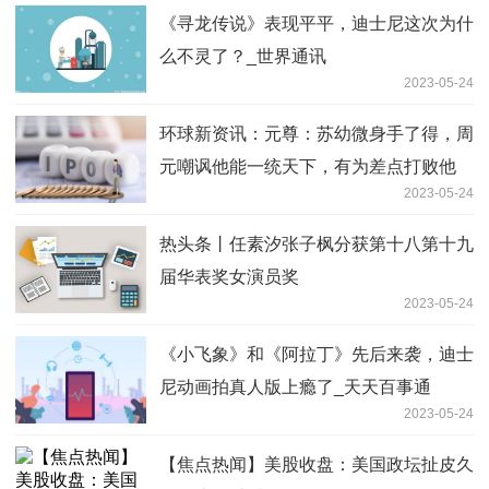
《寻龙传说》表现平平，迪士尼这次为什
么不灵了？_世界通讯
2023-05-24
环球新资讯：元尊：苏幼微身手了得，周
元嘲讽他能一统天下，有为差点打败他
2023-05-24
热头条丨任素汐张子枫分获第十八第十九
届华表奖女演员奖
2023-05-24
《小飞象》和《阿拉丁》先后来袭，迪士
尼动画拍真人版上瘾了_天天百事通
2023-05-24
【焦点热闻】美股收盘：美国政坛扯皮久