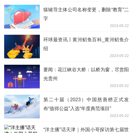
猿辅导主体公司名称变更，删除“教育”二
字
2023-05-22
环球最资讯丨黄河鱽鱼百科_黄河鱽鱼介
绍
2023-05-22
要闻：花江峡谷大桥：以桥为窗，尽赏阳
光贵州
2023-05-22
第二十届（2023）中国慈善榜正式发
布“值得公益”入选“年度典范项目”
2023-05-22
“洋主播”话天津｜外国小哥探访第七届世