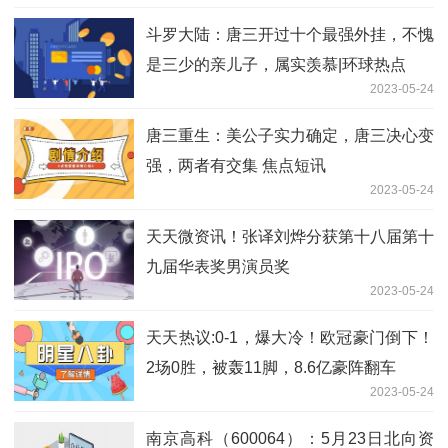
斗罗大陆：唐三开过十个最强外挂，不愧
是三少的亲儿子，属实羡慕|环球热点
2023-05-24
唐三重生：美公子实力确定，唐三决心变
强，两者有交集 焦点短讯
2023-05-24
天天微资讯！张译刘烨分获第十八届第十
九届华表奖男演员奖
2023-05-24
天天热议:0-1，爆大冷！欧冠豪门倒下！
2场0胜，被轰11脚，8.6亿豪阵翻车
2023-05-24
南京高科（600064）：5月23日北向资