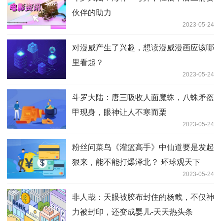
伙伴的助力
2023-05-24
对漫威产生了兴趣，想读漫威漫画应该哪
里看起？
2023-05-24
斗罗大陆：唐三吸收人面魔蛛，八蛛矛盔
甲现身，眼神让人不寒而栗
2023-05-24
粉丝问菜鸟《灌篮高手》中仙道要是发起
狠来，能不能打爆泽北？ 环球观天下
2023-05-24
非人哉：天眼被胶布封住的杨戬，不仅神
力被封印，还变成婴儿-天天热头条