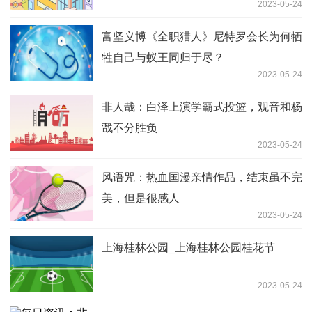
2023-05-24
富坚义博《全职猎人》尼特罗会长为何牺
牲自己与蚁王同归于尽？
2023-05-24
非人哉：白泽上演学霸式投篮，观音和杨
戬不分胜负
2023-05-24
风语咒：热血国漫亲情作品，结束虽不完
美，但是很感人
2023-05-24
上海桂林公园_上海桂林公园桂花节
2023-05-24