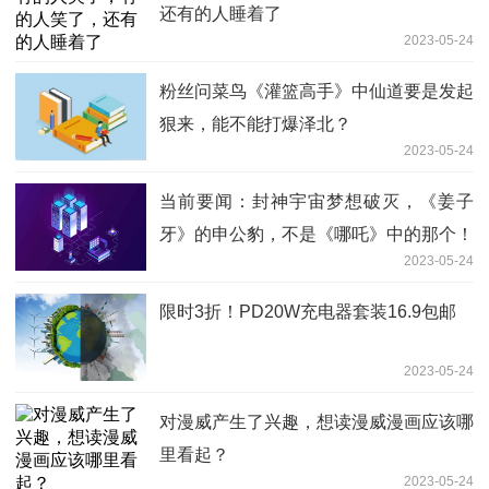
还有的人睡着了
2023-05-24
粉丝问菜鸟《灌篮高手》中仙道要是发起
狠来，能不能打爆泽北？
2023-05-24
当前要闻：封神宇宙梦想破灭，《姜子
牙》的申公豹，不是《哪吒》中的那个！
2023-05-24
限时3折！PD20W充电器套装16.9包邮
2023-05-24
对漫威产生了兴趣，想读漫威漫画应该哪
里看起？
2023-05-24