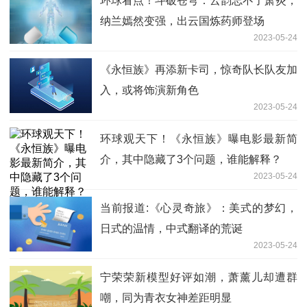
环球看点！斗破苍穹：云韵忘不了萧炎，
纳兰嫣然变强，出云国炼药师登场
2023-05-24
《永恒族》再添新卡司，惊奇队长队友加
入，或将饰演新角色
2023-05-24
环球观天下！《永恒族》曝电影最新简
介，其中隐藏了3个问题，谁能解释？
2023-05-24
当前报道:《心灵奇旅》：美式的梦幻，
日式的温情，中式翻译的荒诞
2023-05-24
宁荣荣新模型好评如潮，萧薰儿却遭群
嘲，同为青衣女神差距明显