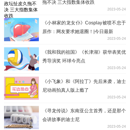
拖不决 三大指数集体收跌
2023-05-24
《小林家的龙女仆》Cosplay被喷不忠于
原作：网友要求她退圈！|今日最新
2023-05-24
《我和我的祖国》《长津湖》获华表奖优
秀导演奖 环球今亮点
2023-05-24
《小飞象》和《阿拉丁》先后来袭，迪士
尼动画拍真人版上瘾了
2023-05-24
《寻龙传说》东南亚公主首秀，还是那个
会讲故事的迪士尼
2023-05-24