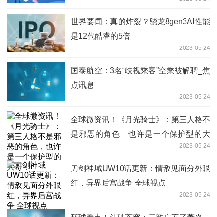
世界要闻：真的炸裂？骁龙8gen3AI性能
是12代酷睿的5倍
2023-05-24
国泰航空：3名“歧视乘客”空乘被解聘_焦
点讯息
2023-05-24
全球微资讯！《月光骑士》：第三人格不
是邪恶的角色，也许是一个保护型的大
2023-05-24
哥！
刀剑神域UW10话更新：情敌见面分外眼
红，异界后宫战争 全球视点
2023-05-24