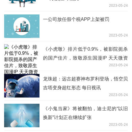
2023-05-24
一公司放任假个税APP上架被罚
2023-05-24
《小虎墩》排片低于0.9%，被影院扼杀
的国产佳片，致敬原生国漫IP 天天微资
2023-05-24
讯
龙珠超：远古超赛神布罗利登场，悟空贝
吉塔变身超红形态 每日视讯
2023-05-24
《小鬼当家》将被翻拍，迪士尼的“以旧
换新”计划正在继续扩张
2023-05-24