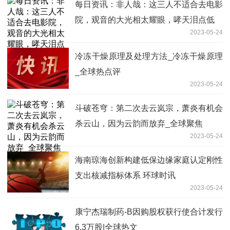
每日资讯：非人哉：这三人不适合去电影
院，观音的大光相太耀眼，哮天泪点低
2023-05-24
冷冻干燥原理及处理方法_冷冻干燥原理
_全球热点评
2023-05-24
斗破苍穹：第二次去云岚宗，萧炎有机会
杀云山，因为云韵而放弃_全球聚焦
2023-05-24
海南琼海创新构建低保边缘家庭认定刚性
支出核减指标体系 环球时讯
2023-05-24
康宁杰瑞制药-B因购股权获行使合计发行
6.3万股|全球热文