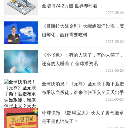
金增持74.2万股|世界即时看
2023-05-24
《哥斯拉大战金刚》大蜥蜴漂洋过海，魔
姐孵化，靓仔需要吃树
2023-05-24
《小飞象》：有的人哭了，有的人笑了，
还有的人睡着了-全球播资讯
2023-05-24
全球快消息！《元尊》圣元亲手撕下遮羞
布承认当叛徒，谁来伸张正义？夭夭出手
2023-05-24
环球快报:《数码宝贝》长大了勇气徽章
是不是也消失了？