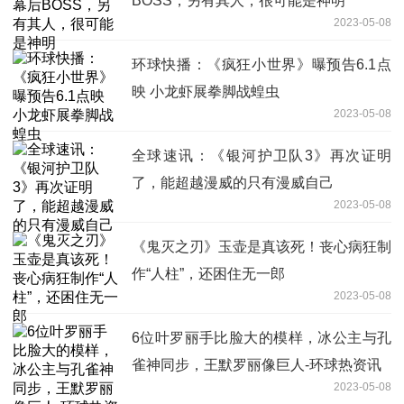
BOSS，另有其人，很可能是神明
2023-05-08
环球快播：《疯狂小世界》曝预告6.1点
映 小龙虾展拳脚战蝗虫
2023-05-08
全球速讯：《银河护卫队3》再次证明
了，能超越漫威的只有漫威自己
2023-05-08
《鬼灭之刃》玉壶是真该死！丧心病狂制
作“人柱”，还困住无一郎
2023-05-08
6位叶罗丽手比脸大的模样，冰公主与孔
雀神同步，王默罗丽像巨人-环球热资讯
2023-05-08