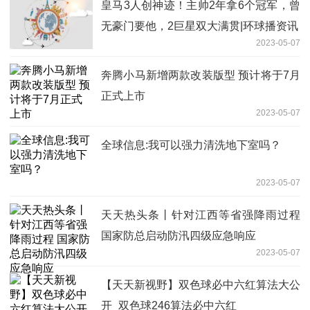
皇马3人创神迹！主帅2年拿6个冠军，曾
无豪门要他，2巨星双大满贯|环球播资讯
2023-05-07
奔腾小马新增两款改装版型 预计将于7月
正式上市
2023-05-07
全球信息:我可以强力清洗地下室吗？
2023-05-07
天天热头条丨针对江西等省强降雨过程
国家防总启动防汛四级应急响应
2023-05-07
【天天新视野】双色球必中六红算法大公
开_双色球246算法必中六红