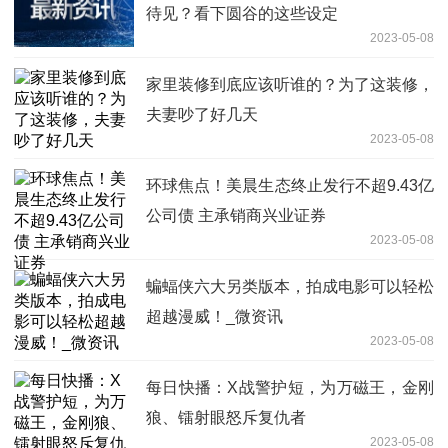
待见？看下圆谷的这些设定
2023-05-08
家里装修到底应该听谁的？为了这装修，
夫妻吵了好几天
2023-05-08
环球焦点！美晨生态终止发行不超9.43亿
公司债 主承销商兴业证券
2023-05-08
蝙蝠侠六大另类版本，拍成电影可以轻松
超越漫威！_微资讯
2023-05-08
每日快播：X战警护短，为万磁王，金刚
狼、镭射眼怒斥复仇者
2023-05-08