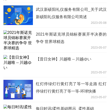
武汉新硕阳礼仪服务有限公司_关于武汉
新硕阳礼仪服务有限公司简述
2023-05-08
2021年斯诺克球员锦标赛展开半决赛的
争夺 世界球精选
2023-05-07
【昔日女神】川越唯 -- 川越ゆい
2023-05-07
红灯停绿灯行黄灯亮了等一等走路 红灯
停绿灯行黄灯亮了等一等-环球快播
2023-05-07
每日时讯!柔性基础图示_柔性基础