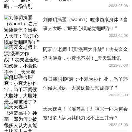
2023-05-08
刘佩玥搞臦（wann1）咗张颖康身体？当
事人大呼：“唔开心嘅感觉翻晒嚟！”
2023-05-08
阿衰金老师上演“漫画大作战”！功夫金金
轻功傍身，小衰也不弱！_天天观速讯
2023-05-08
每日播报!阿衰：小衰为抄作业，当丫环
伺候大脸妹，大脸妹最后却被揍了？
2023-05-08
天天视点！《灌篮高手》神宗一郎为何会
被很多人认为其能力比不上三井寿？
2023-05-08