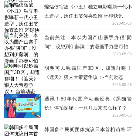
蝙蝠侠宿敌《小丑》独立电影曝新一代小
丑造型，历任丑爷你喜欢谁 环球快讯
2023-05-08
当前关注：本以为国产山寨手办很“阴
间”，没想到伊藤润二的漫画手办更可怕
2023-05-08
明明可以称霸国产3D区，却遭群嘲！
《遮天》狠人大帝惹争议！-当前动态
2023-05-08
通讯！80年代国产动画经典《黑猫警
长》停拍探秘：一只耳后来怎么样了？
2023-05-08
韩国多个民间团体抗议日本首相访韩 环