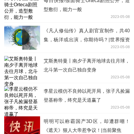
每日快报!假面骑士Orteca剧照公开，造
型敷衍，能力一般
2023-05-08
《凡人修仙传》真人剧官宣制作，共40
集，杨洋或出演，你期待吗？|世界报资
2023-05-08
讯
艾斯奥特曼丨南夕子离开地球去往月球，
北斗第一次自己独自变身
2023-05-08
李星云模仿不良帅以死开局，张子凡捡漏
登基称帝，终究是天道赢了
2023-05-08
明明可以称霸国产3D区，却遭群嘲！
《遮天》狠人大帝惹争议！|当前聚焦