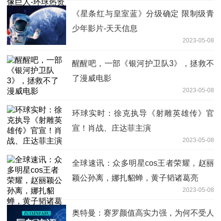
《星条红与皇室蓝》分级确定 限制级青
少年影片-天天信息
2023-05-08
醒醒吧，一部《银河护卫队3》，拯救不
了漫威电影
2023-05-08
环球实时：徐克执导《射雕英雄传》官
宣！肖战、庄达菲主演
2023-05-08
全球速讯：众多明星cos王者荣耀，赵丽
颖公孙离，娜扎貂蝉，黄子韬诸葛亮
2023-05-08
奥特曼：赛罗颜值高实力强，为何不受人