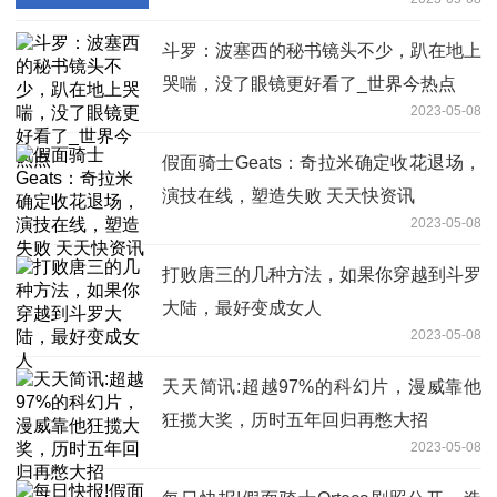
斗罗：波塞西的秘书镜头不少，趴在地上
哭喘，没了眼镜更好看了_世界今热点
2023-05-08
假面骑士Geats：奇拉米确定收花退场，
演技在线，塑造失败 天天快资讯
2023-05-08
打败唐三的几种方法，如果你穿越到斗罗
大陆，最好变成女人
2023-05-08
天天简讯:超越97%的科幻片，漫威靠他
狂揽大奖，历时五年回归再憋大招
2023-05-08