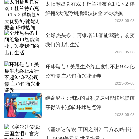
太阳翻盘真有戏！杜兰特布克1+1＞2 详
解拥5大优势剑指淘汰掘金 环球热闻
2023-05-08
全球热头条丨阿维塔11智能驾驶，改变
我们的出行生活
2023-05-08
环球焦点！美晨生态终止发行不超9.43亿
公司债 主承销商兴业证券
2023-05-08
维蒂尼亚：球队的目标是尽可能快地提前
夺得法甲冠军 环球热点评
2023-05-08
《塞尔达传说:王国之泪》官方攻略书推
出:29.99美元起 世界快看点