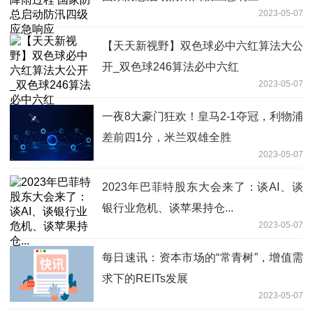
2023-05-07
【天天新视野】双色球必中六红算法大公
开_双色球246算法必中六红
2023-05-07
一夜8大豪门狂欢！皇马2-1夺冠，利物浦
差前四1分，米兰双雄全胜
2023-05-07
2023年巴菲特股东大会来了：谈AI、谈
银行业危机、谈苹果持仓...
2023-05-07
每日速讯：资本市场的“常青树”，增值需
求下的REITs发展
2023-05-07