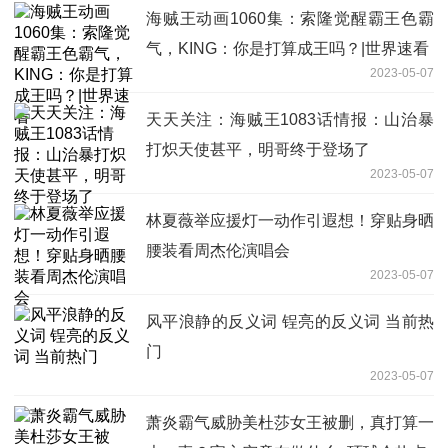
海贼王动画1060集：索隆觉醒霸王色霸
气，KING：你是打算成王吗？|世界速看
2023-05-07
天天关注：海贼王1083话情报：山治暴
打炽天使甚平，明哥终于登场了
2023-05-07
林夏薇举应援灯一动作引遐想！穿贴身晒
腰装看周杰伦演唱会
2023-05-07
风平浪静的反义词 锃亮的反义词 当前热
门
2023-05-07
萧炎霸气威胁美杜莎女王被删，真打算一