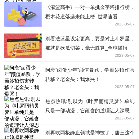
《灌篮高手》一对一单挑金字塔排行榜，
樱木花道落选未能上榜_世界速看
2023-05-07
别看法蓝星设定更高，要是对上斗罗星，
那就是砍瓜切菜，毫无胜算_全球播报
2023-05-07
阿衰“卤蛋少年”颜值暴跌，学霸妙招伤害
转移？老金头：我爆哭！
2023-05-07
焦点热讯:别以为《叶罗丽精灵梦》单纯
只是一部动漫，它蕴含的道理让人深思
2023-05-07
别再吹两极静止领域是神技了，唐三这个