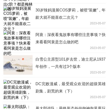
错
30岁辣妈漫展COS萝莉，被喷“装嫩”，年
龄大就不能喜欢二次元？
2023-05-07
阿衰：深夜看鬼故事有哪些注意事项？快
来看看阿衰是怎么做的吧
2023-05-07
白雪公主原型101岁去世，迪士尼从1937
年创作，一共有过3个版本
2023-05-07
DC完败漫威，最受观众欢迎的超级英雄
剧集，剧荒的来（下）
2023-05-07
暴太郎战队：最终形态外挂御神舆凤凰玩