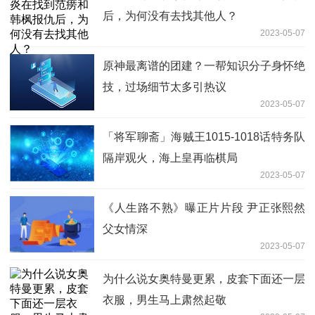
后，为何没有去找其他人？
2023-05-07
原神最离谱的团建？一帮知识分子身怀绝
技，过场细节太多引热议
2023-05-07
「将军聊斋」海贼王1015-1018话特务队
隔岸观火，海上皇再临棋局
2023-05-07
《人生路不熟》曝正片片段 尹正张熙然
父女情深
2023-05-07
为什么说女奥特曼更累，皮套下面还一层
衣服，男生马上肃然起敬