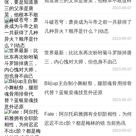
知道唐三的父亲是唐昊，他根本不敢这样
2023-05-07
斗破苍穹：萧炎成为斗帝之前一共获得了
几种异火？顺序是什么？|动态
2023-05-07
世界最新：比比东再次吩咐菊斗罗除掉唐
三，内心愧对大师，但也身不由己
2023-05-07
B站up主自制小舞献祭，腿部魂骨用排骨
代替？蓝银皇魂技意外还原
2023-05-07
Fate：阿尔托莉雅拥有全职阶相性，为何
迟迟不出c阶？都是梅林的错 当前热讯
2023-05-07