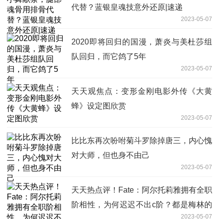
代替？蓝银皇魂技意外还原|速递
2023-05-07
2020即将回归的国漫，萧炎与美杜莎组
队回归，而它鸽了5年
2023-05-07
天天观焦点：变形金刚电影外传《大黄
蜂》设定图欣赏
2023-05-07
比比东再次吩咐菊斗罗除掉唐三，内心愧
对大师，但也身不由己
2023-05-07
天天热点评！Fate：阿尔托莉雅拥有全职
阶相性，为何迟迟不出c阶？都是梅林的
2023-05-07