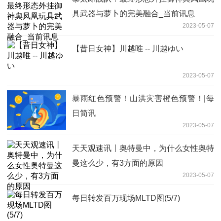
具武器与萝卜的完美融合_当前讯息
2023-05-07
【昔日女神】川越唯 -- 川越ゆい
2023-05-07
暴雨红色预警！山洪灾害橙色预警！|每
日简讯
2023-05-07
天天观速讯丨奥特曼中，为什么女性奥特
曼这么少，有3方面的原因
2023-05-07
每日转发百万现场MLTD图(5/7)