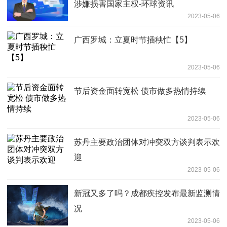
涉嫌损害国家主权-环球资讯
2023-05-06
广西罗城：立夏时节插秧忙【5】
2023-05-06
节后资金面转宽松 债市做多热情持续
2023-05-06
苏丹主要政治团体对冲突双方谈判表示欢
迎
2023-05-06
新冠又多了吗？成都疾控发布最新监测情
况
2023-05-06