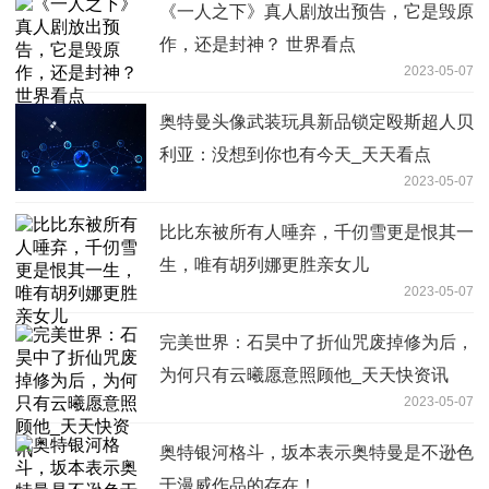
《一人之下》真人剧放出预告，它是毁原
作，还是封神？ 世界看点
2023-05-07
奥特曼头像武装玩具新品锁定殴斯超人贝
利亚：没想到你也有今天_天天看点
2023-05-07
比比东被所有人唾弃，千仞雪更是恨其一
生，唯有胡列娜更胜亲女儿
2023-05-07
完美世界：​石昊中了折仙咒废掉修为后，
为何只有云曦愿意照顾他_天天快资讯
2023-05-07
奥特银河格斗，坂本表示奥特曼是不逊色
于漫威作品的存在！