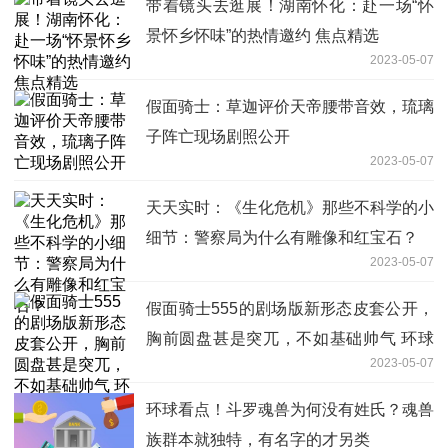
带着镜头去逛展！湖南怀化：赴一场“怀
景怀乡怀味”的热情邀约 焦点精选
2023-05-07
假面骑士：草迦评价天帝腰带音效，琉璃
子阵亡现场剧照公开
2023-05-07
天天实时：《生化危机》那些不科学的小
细节：警察局为什么有雕像和红宝石？
2023-05-07
假面骑士555的剧场版新形态皮套公开，
胸前圆盘甚是突兀，不如基础帅气 环球
2023-05-07
百事通
环球看点！斗罗魂兽为何没有姓氏？魂兽
族群本就独特，有名字的才另类