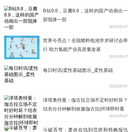
B站9.8，豆瓣8.9，这样的国产动画出一
部我捧一部
2023-05-07
世界今亮点！全国燃料电池学术研讨会举
行 助力氢能产业高质量发展
2023-05-07
每日时讯!柔性基础图示_柔性基础
2023-05-07
泽塔奥特曼：伽古拉立场不定时好时坏？
结衣分分钟解剖收服伽古拉|环球即时看
2023-05-07
斗破苍穹：萧炎在找到范痨和韩枫报仇