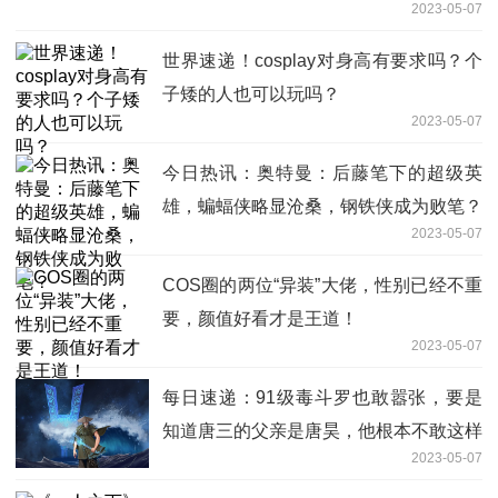
2023-05-07
世界速递！cosplay对身高有要求吗？个
子矮的人也可以玩吗？
2023-05-07
今日热讯：奥特曼：后藤笔下的超级英
雄，蝙蝠侠略显沧桑，钢铁侠成为败笔？
2023-05-07
COS圈的两位“异装”大佬，性别已经不重
要，颜值好看才是王道！
2023-05-07
每日速递：91级毒斗罗也敢嚣张，要是
知道唐三的父亲是唐昊，他根本不敢这样
2023-05-07