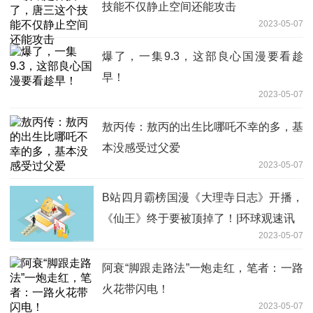
技能不仅静止空间还能攻击
2023-05-07
爆了，一集9.3，这部良心国漫要看趁
早！
2023-05-07
敖丙传：敖丙的出生比哪吒不幸的多，基
本没感受过父爱
2023-05-07
B站四月霸榜国漫《大理寺日志》开播，
《仙王》终于要被顶掉了！|环球观速讯
2023-05-07
阿衰“脚跟走路法”一炮走红，笔者：一路
火花带闪电！
2023-05-07