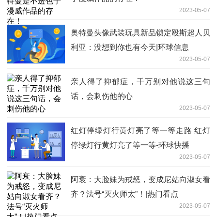
2023-05-07
奥特曼头像武装玩具新品锁定殴斯超人贝
利亚：没想到你也有今天|环球信息
2023-05-07
亲人得了抑郁症，千万别对他说这三句
话，会刺伤他的心
2023-05-07
红灯停绿灯行黄灯亮了等一等走路 红灯
停绿灯行黄灯亮了等一等-环球快播
2023-05-07
阿衰：大脸妹为戒怒，变成尼姑向淑女看
齐？法号“灭火师太”！|热门看点
2023-05-07