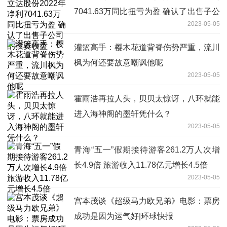
7041.63万同比扭亏为盈 确认了出售子公
2023-05-05
司的投资收益
灌篮高手：樱木花道背脊伤势严重，流川
枫为何还要故意嘲讽他呢
2023-05-05
霍雨浩再拉人头，贝贝太惊讶，八环就能
进入海神阁的墨轩凭什么？
2023-05-05
青海“五一”假期接待游客261.2万人次增
长4.9倍 旅游收入11.78亿元增长4.5倍
2023-05-05
宫本茂谈《超级马力欧兄弟》电影：票房
成功是因为运气好|环球快报