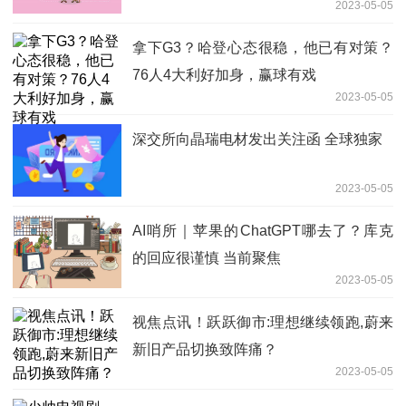
2023-05-05
应用研究”线下培训会
拿下G3？哈登心态很稳，他已有对策？
76人4大利好加身，赢球有戏
2023-05-05
深交所向晶瑞电材发出关注函 全球独家
2023-05-05
AI哨所｜苹果的ChatGPT哪去了？库克
的回应很谨慎 当前聚焦
2023-05-05
视焦点讯！跃跃御市:理想继续领跑,蔚来
新旧产品切换致阵痛？
2023-05-05