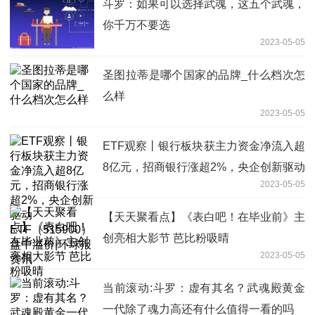
斗罗：如果可以选择武魂，这五个武魂，
你千万不要选
2023-05-05
圣图拉蒂是哪个国家的品牌_什么档次怎
么样
2023-05-05
ETF观察丨银行板块获主力资金净流入超
8亿元，招商银行涨超2%，央企创新驱动
2023-05-05
ETF（515900）盘中溢价|环球报资讯
【天天聚看点】《表白吧！在毕业前》主
创亮相大影节 芭比粉吸晴
2023-05-05
当前滚动:斗罗：虚有其名？武魂殿黄金
一代除了魂力高还有什么值得一看的吗