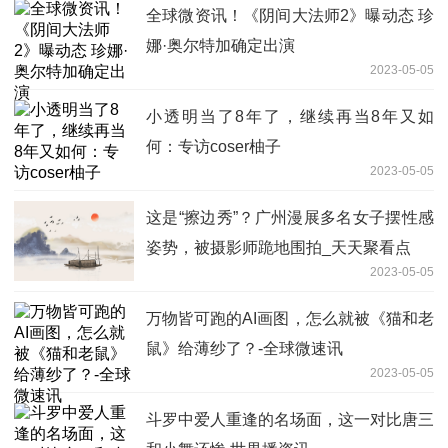
全球微资讯！《阴间大法师2》曝动态 珍
娜·奥尔特加确定出演
2023-05-05
小透明当了8年了，继续再当8年又如
何：专访coser柚子
2023-05-05
这是“擦边秀”？广州漫展多名女子摆性感
姿势，被摄影师跪地围拍_天天聚看点
2023-05-05
万物皆可跑的AI画图，怎么就被《猫和老
鼠》给薄纱了？-全球微速讯
2023-05-05
斗罗中爱人重逢的名场面，这一对比唐三