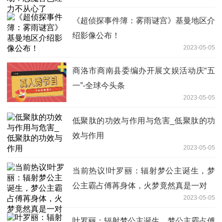
《超侦探事件簿：雾雨谜宫》基曼地区介
绍影像公布！
2023-05-05
商洛市商南县委编办开展文娱活动庆“五
一”-全球今头条
2023-05-05
低聚肽的功效与作用与危害_低聚肽的功
效与作用
2023-05-05
当前热议!叶罗丽：辐射梦公主诞生，梦
公主霸占傅苒身体，火梦竟然真是一对
2023-05-05
叶罗丽：辐射梦公主诞生，梦公主霸占傅