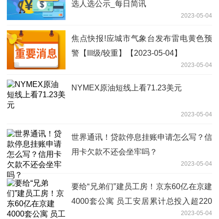
选人选公示_每日简讯
2023-05-04
焦点快报!应城市气象台发布雷电黄色预
警【III级/较重】【2023-05-04】
2023-05-04
NYMEX原油短线上看71.23美元
2023-05-04
世界通讯！贷款停息挂账申请怎么写？信
用卡欠款不还会坐牢吗？
2023-05-04
要给“兄弟们”建员工房！京东60亿在京建
4000套公寓 员工安居累计总投入超220
2023-05-04
亿 焦点报道