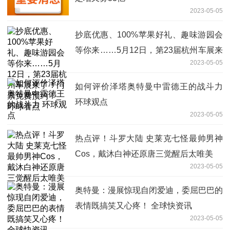
2023-05-05
抄底优惠、100%苹果好礼、趣味游园会
等你来……5月12日，第23届杭州车展来
2023-05-05
了！门票免费预约！_环球看点
如何评价泽塔奥特曼中雷德王的战斗力
环球观点
2023-05-05
热点评！斗罗大陆 史莱克七怪最帅男神
Cos，戴沐白神还原唐三觉醒后太唯美
2023-05-05
奥特曼：漫展惊现自闭爱迪，委屈巴巴的
表情既搞笑又心疼！ 全球快资讯
2023-05-05