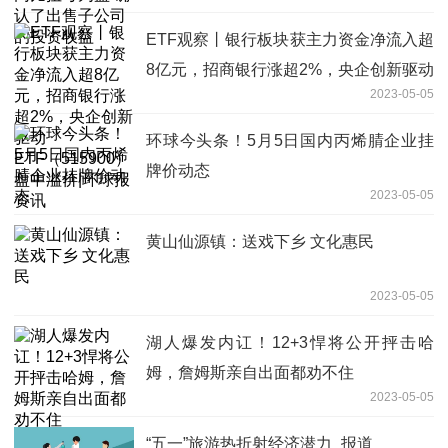
ETF观察丨银行板块获主力资金净流入超
8亿元，招商银行涨超2%，央企创新驱动
2023-05-05
ETF（515900）盘中溢价|环球报资讯
环球今头条！5月5日国内丙烯腈企业挂
牌价动态
2023-05-05
黄山仙源镇：送戏下乡 文化惠民
2023-05-05
湖人爆发内讧！12+3悍将公开抨击哈
姆，詹姆斯亲自出面都劝不住
2023-05-05
“五一”旅游热折射经济潜力_报道