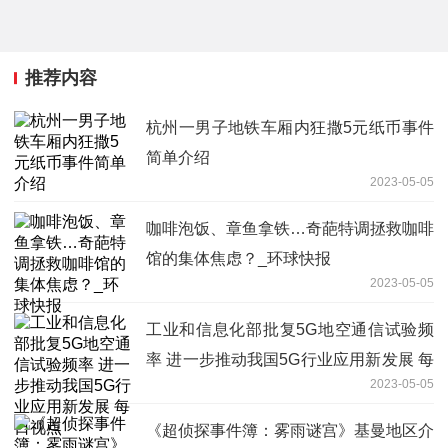
推荐内容
杭州一男子地铁车厢内狂撒5元纸币事件
简单介绍
2023-05-05
咖啡泡饭、章鱼拿铁…奇葩特调拯救咖啡
馆的集体焦虑？_环球快报
2023-05-05
工业和信息化部批复5G地空通信试验频
率 进一步推动我国5G行业应用新发展 每
2023-05-05
日视点
《超侦探事件簿：雾雨谜宫》基曼地区介