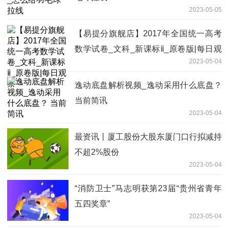
2023-05-05
【易提分旗舰店】2017年全国统一高考
数学试卷_文科_新课标ⅱ_原卷版|每日观
2023-05-04
察
逸动底盘解析视频_逸动采用什么底盘？
当前简讯
2023-05-04
最资讯丨厦工股份大股东厦门口行拟减持
不超2%股份
2023-05-04
“消防卫士”马志明获第23届“贵州省青年
五四奖章”
2023-05-04