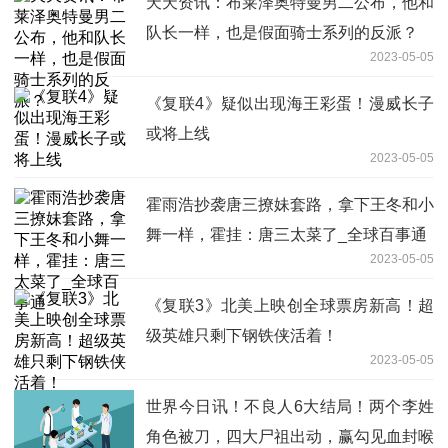
天天资讯：布莱泽奥特曼男二公布，他和
队长一样，也是假面骑士系列的反派？
2023-05-05
《复联4》疑似出现海王彩蛋！漫威长子
或将上线
2023-05-05
霍雨浩抄袭唐三撩妹套路，拿下王冬和小
舞一样，霍挂：唐三太菜了_全球百事通
2023-05-05
《复联3》北美上映创全球票房新高！超
级英雄只剩下钢铁侠活着！
2023-05-05
世界今日讯！不良人6大结局！两个李姓
角色被刀，四大尸祖出动，赢勾见血封喉