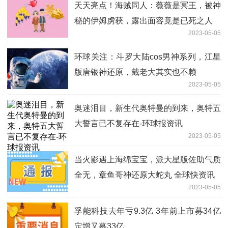
天天亮点！海贼同人：薇薇是冥王，被神
秘的伊姆虏获，露出面容竟是已死之人
2023-05-05
环球关注：斗罗大陆cos男神系列，江星
版唐银神还原，戴老大其实也不赖
2023-05-05
奥迷泪目，新生代奥特曼的到来，奥特五
大誓言已不复存在-环球报资讯
2023-05-05
当火影遇上海绵宝宝，派大星版佐助气质
全无，章鱼哥神还原大蛇丸 全球快资讯
2023-05-05
孚能科技去年亏9.3亿 3年前上市募34亿
定增又募33亿