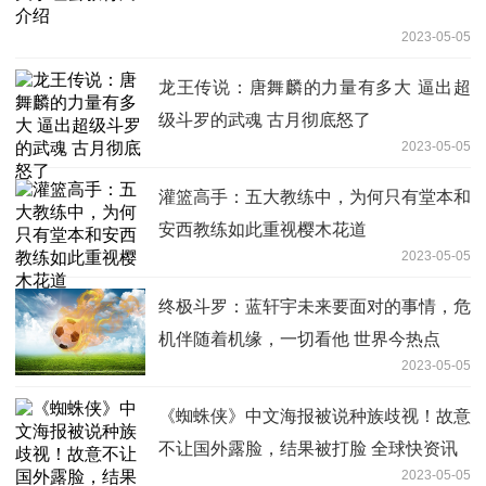
2023-05-05
龙王传说：唐舞麟的力量有多大 逼出超
级斗罗的武魂 古月彻底怒了
2023-05-05
灌篮高手：五大教练中，为何只有堂本和
安西教练如此重视樱木花道
2023-05-05
终极斗罗：蓝轩宇未来要面对的事情，危
机伴随着机缘，一切看他 世界今热点
2023-05-05
《蜘蛛侠》中文海报被说种族歧视！故意
不让国外露脸，结果被打脸 全球快资讯
2023-05-05