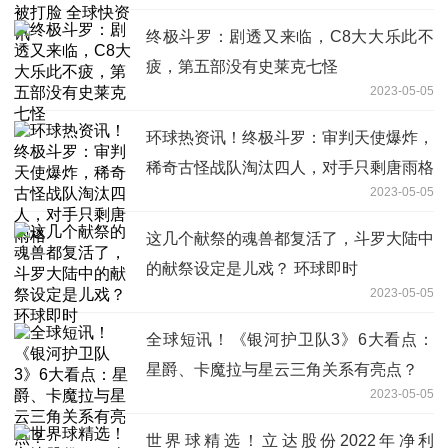
终极斗罗：剧透又来临，C8大大乐此不
疲，第五部没有史莱克七怪
2023-05-05
环球热资讯！终极斗罗：审判天使爆炸，
稀奇古怪战队淘汰四人，对手只剩唐雨格
2023-05-05
这几个献祭的魂兽都复活了，斗罗大陆中
的献祭设定是儿戏？ 环球即时
2023-05-05
全球短讯！​《银河护卫队3》6大看点：
星爵、卡魔拉与星云三角关系有亮点？
2023-05-05
世界球精选！立达股份2022年净利