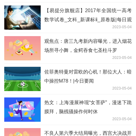
【易提分旗舰店】2017年全国统一高考
数学试卷_文科_新课标ⅱ_原卷版|每日观
2023-05-04
察
观焦点：唐三九考新内容曝光，进入烟花
场所寻小舞，金鳄吞食七圣柱斗罗
2023-05-04
佐菲奥特曼对雷欧的心机！那位大人：暗
中操控M78！|今日要闻
2023-05-04
热文：上海漫展神现“女菩萨”，漫迷下跪
膜拜，脑残骚操作何时休
2023-05-04
不良人第六季大结局曝光，西宫大决战开