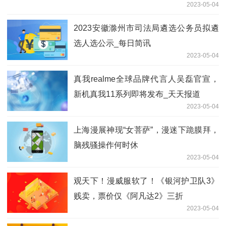
2023-05-04
2023安徽滁州市司法局遴选公务员拟遴
选人选公示_每日简讯
2023-05-04
真我realme全球品牌代言人吴磊官宣，
新机真我11系列即将发布_天天报道
2023-05-04
上海漫展神现“女菩萨”，漫迷下跪膜拜，
脑残骚操作何时休
2023-05-04
观天下！漫威服软了！《银河护卫队3》
贱卖，票价仅《阿凡达2》三折
2023-05-04