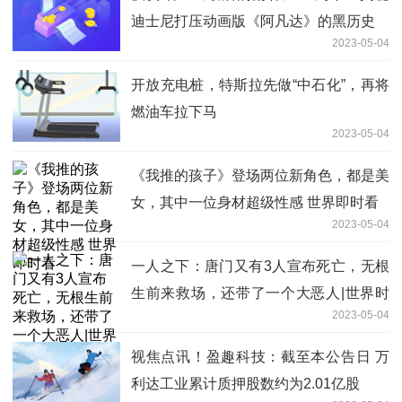
迪士尼打压动画版《阿凡达》的黑历史
2023-05-04
开放充电桩，特斯拉先做“中石化”，再将
燃油车拉下马
2023-05-04
《我推的孩子》登场两位新角色，都是美
女，其中一位身材超级性感 世界即时看
2023-05-04
一人之下：唐门又有3人宣布死亡，无根
生前来救场，还带了一个大恶人|世界时
2023-05-04
讯
视焦点讯！盈趣科技：截至本公告日 万
利达工业累计质押股数约为2.01亿股