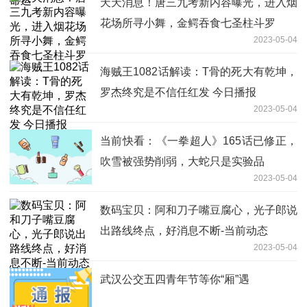
天天消息！唐三九考新内容曝光，进入烟
花场所寻小舞，金鳄吞食七圣柱斗罗
2023-05-04
海贼王1082话解读：T骨的死大有乾坤，
罗杰终究是不信任红发 今日播报
2023-05-04
当前快看：《一拳超人》165话已修正，
吹雪被强势削弱，大蛇只是实验品
2023-05-04
数码宝贝：阿和刀子嘴豆腐心，光子郎说
出路线终点，好消息不断-当前动态
2023-05-04
武汉公交五四青年节等你“厢”遇