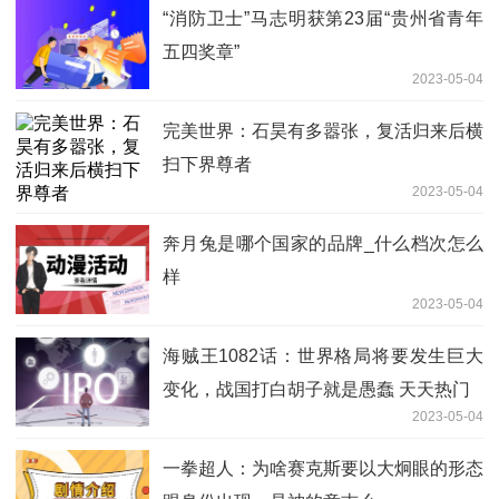
“消防卫士”马志明获第23届“贵州省青年
五四奖章”
2023-05-04
完美世界：​石昊有多嚣张，复活归来后横
扫下界尊者
2023-05-04
奔月兔是哪个国家的品牌_什么档次怎么
样
2023-05-04
海贼王1082话：世界格局将要发生巨大
变化，战国打白胡子就是愚蠢 天天热门
2023-05-04
一拳超人：为啥赛克斯要以大炯眼的形态