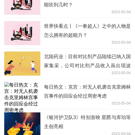
能吹到几时？
2023-05-04
世界快看点丨《一拳超人》之中的人物是
怎么拥有的超能力？
2023-05-04
北陆药业：目前对比剂产品陆续已纳入国
家集采，公司对比剂产品收入虽出现波
2023-05-04
动，但市场份额较上年有所增长 头条
每日热文：克宫：对无人机袭击克里姆林
宫事件的回应会经过周密考虑
2023-05-04
《银河护卫队3》特别首映 星爵与库珀等
主创亮相
2023-05-04