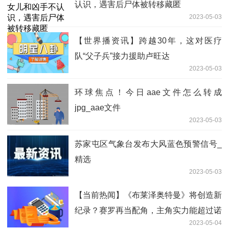
认识，遇害后尸体被转移藏匿
2023-05-03
【世界播资讯】跨越30年，这对医疗
队“父子兵”接力援助卢旺达
2023-05-03
环球焦点！今日aae文件怎么转成
jpg_aae文件
2023-05-03
苏家屯区气象台发布大风蓝色预警信号_
精选
2023-05-03
【当前热闻】《布莱泽奥特曼》将创造新
纪录？赛罗再当配角，主角实力能超过诺
2023-05-04
亚吗？