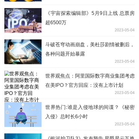
《宇宙探索编辑部》5月9日上线 总票房
超6500万
2023-05-04
斗破苍穹动画崩盘，美杜莎剧情被删后，
各种问题开始暴露
2023-05-04
世界观焦点：阿里国际数字商业集团考虑
在美IPO？官方回应：没有上市计划
2023-05-04
世界热门:谁是入侵地球的间谍？《秘密
入侵》总时长6小时
2023-05-04
《银河护卫队3》发布预告 星爵星云互换