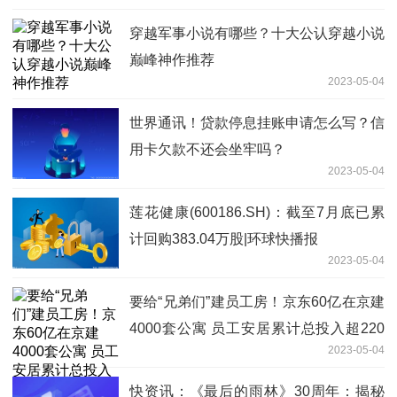
穿越军事小说有哪些？十大公认穿越小说
巅峰神作推荐
2023-05-04
世界通讯！贷款停息挂账申请怎么写？信
用卡欠款不还会坐牢吗？
2023-05-04
莲花健康(600186.SH)：截至7月底已累
计回购383.04万股|环球快播报
2023-05-04
要给“兄弟们”建员工房！京东60亿在京建
4000套公寓 员工安居累计总投入超220
2023-05-04
亿 焦点报道
快资讯：《最后的雨林》30周年：揭秘