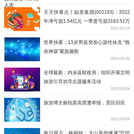
天天快看点丨如意集团(002193)：2022
年净亏损1.54亿元 一季度亏损3183.51万
2023-05-04
元
世界快看：13岁男孩突发心源性休克 “救
命神器”紧急施救
2023-05-04
全球最新：内乡县财政局：组织开展文明
旅游引导劝导志愿服务活动
2023-05-04
旅游博主偷拍莫高窟遭举报，景区回应
2023-05-04
每日观点：林丽钦：大山里的健康“守护