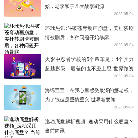
始，老李和子凡大战李嗣源
2023-05-04
环球热讯:斗破苍穹动画崩盘，美杜莎剧
情被删后，各种问题开始暴露
2023-05-04
火影中忍者学校的5个吊车尾：4个实力
超越影级，最差的也不逊上忍-世界微资
2023-05-04
讯
海绵宝宝：在我心里感受最深的蟹老板，
为了钱但是重情重义-世界新要闻
2023-05-04
逸动底盘解析视频_逸动采用什么底盘？
当前简讯