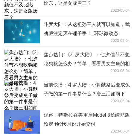
比东，这是女版唐三？
2023-05-04
斗罗大陆：从这祖孙三人就可以知道，武
魂殿注定灭在锤子手上_环球微动态
2023-05-04
焦点热门:《斗罗大陆》：七夕佳节不想
吃狗粮怎么办？简单，看看男女主角的相
2023-05-04
爱相杀
当前快播：斗罗大陆：小舞献祭后变成兔
子做的第一件事是什么？唐三泪如雨下
2023-05-04
观察：特斯拉在美重启Model 3长续航版
预定 预计6月份开始交付
2023-05-04