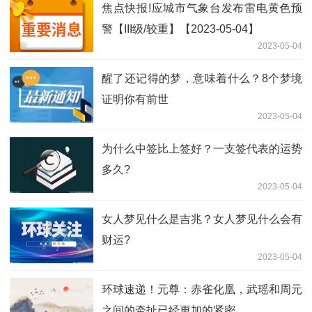
焦点快报!应城市气象台发布雷电黄色预
警【III级/较重】【2023-05-04】
2023-05-04
醒了还记得的梦，意味着什么？8个梦境
证明你有前世
2023-05-04
为什么中签比上签好？一支签代表的运势
多久?
2023-05-04
女人梦见什么是吉兆？女人梦见什么会有
财运?
2023-05-04
环球速递！元尊：赤雀化凰，武瑶和周元
之间的牵扯已经更加的紧密