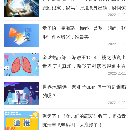
跑回娘家，妈妈半张脸意外出镜，瞬间惊
2022-11-11
艳了全网
章子怡、秦海璐、梅婷、曾黎、胡静、张
彤证件照曝光，谁最美
2022-11-11
全球热点评！海贼王1014：桃之助说出
世界历史真相，路飞五档形态跟象主有
2022-11-11
关？
世界球精选！奈亚子op的每一句是谁唱
的呢？
2022-11-11
观天下！《女儿们的恋爱》收官，周扬青
陈瑞丰飞奔热拥，太浪漫了！