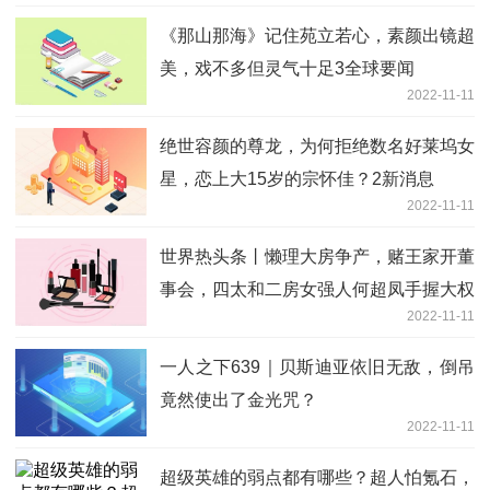
《那山那海》记住苑立若心，素颜出镜超
美，戏不多但灵气十足3全球要闻
2022-11-11
绝世容颜的尊龙，为何拒绝数名好莱坞女
星，恋上大15岁的宗怀佳？2新消息
2022-11-11
世界热头条丨懒理大房争产，赌王家开董
事会，四太和二房女强人何超凤手握大权
2022-11-11
一人之下639｜贝斯迪亚依旧无敌，倒吊
竟然使出了金光咒？
2022-11-11
超级英雄的弱点都有哪些？超人怕氪石，