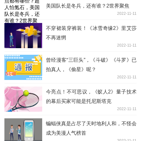
美国队长是冬兵，还有谁？2世界聚焦
2022-11-11
不穿裙装穿裤装！《冰雪奇缘2》里艾莎
不再迷惘
2022-11-11
曾经漫客“三巨头”，《斗破》《斗罗》已
拍真人，《偷星》呢？
2022-11-11
今亮点！不可思议，《蚁人2》量子技术
的幕后买家可能是托尼斯塔克
2022-11-11
蝙蝠侠真是占尽了天时地利人和，不怪会
成为美漫人气榜首
2022-11-11