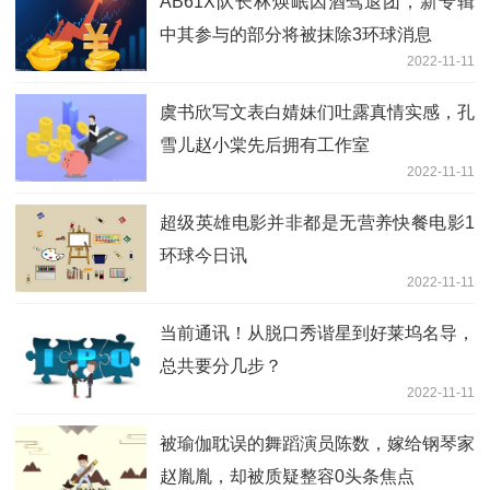
AB61X队长林煐岷因酒驾退团，新专辑
中其参与的部分将被抹除3环球消息
2022-11-11
虞书欣写文表白婧妹们吐露真情实感，孔
雪儿赵小棠先后拥有工作室
2022-11-11
超级英雄电影并非都是无营养快餐电影1
环球今日讯
2022-11-11
当前通讯！从脱口秀谐星到好莱坞名导，
总共要分几步？
2022-11-11
被瑜伽耽误的舞蹈演员陈数，嫁给钢琴家
赵胤胤，却被质疑整容0头条焦点