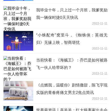
我毕业十年，只上过一个月班，我爹奖励
我一辆保时捷0天天快讯
2022-11-11
“小蛛配奇”窝里斗，《蜘蛛侠：英雄无
归》无缘上映，智商堪忧
2022-11-11
当前快看：《海贼王》：乔巴是如何被路
飞一伙人给带坏的？
2022-11-11
《点燃我，温暖你》剧情撒甜，陈飞宇现
实版的青春疼痛文男主2焦点简讯
2022-11-11
世界最资讯丨喜羊羊：红太狼离家出走会