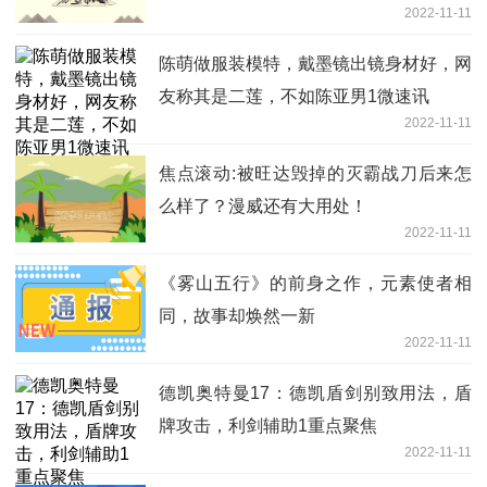
2022-11-11
陈萌做服装模特，戴墨镜出镜身材好，网
友称其是二莲，不如陈亚男1微速讯
2022-11-11
焦点滚动:被旺达毁掉的灭霸战刀后来怎
么样了？漫威还有大用处！
2022-11-11
《雾山五行》的前身之作，元素使者相
同，故事却焕然一新
2022-11-11
德凯奥特曼17：德凯盾剑别致用法，盾
牌攻击，利剑辅助1重点聚焦
2022-11-11