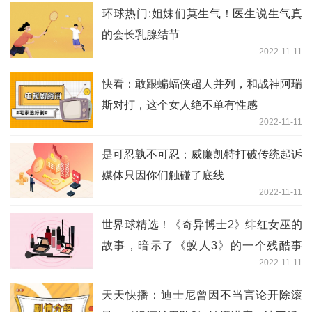
环球热门:姐妹们莫生气！医生说生气真
的会长乳腺结节
2022-11-11
快看：敢跟蝙蝠侠超人并列，和战神阿瑞
斯对打，这个女人绝不单有性感
2022-11-11
是可忍孰不可忍；威廉凯特打破传统起诉
媒体只因你们触碰了底线
2022-11-11
世界球精选！《奇异博士2》绯红女巫的
故事，暗示了《蚁人3》的一个残酷事
2022-11-11
件？
天天快播：迪士尼曾因不当言论开除滚