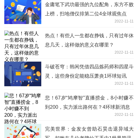
金庸笔下武功最强的九位配角，东方不败
上榜，扫地僧仅排第二位4全球观焦点
2022-11-11
热点！有些人一生都在挣钱，只有过年休
息几天，这样做的意义在哪里？
2022-11-11
斗破苍穹：韩闲凭借四品炼药师和四星斗
灵，这些身份定能稳压萧炎1环球短讯
2022-11-11
悲！67岁“鸠摩智”直播捞金，8小时赚不
到200，实力派出路何在？4环球新消息
2022-11-11
完美世界：金发女曾助石昊击退异域大