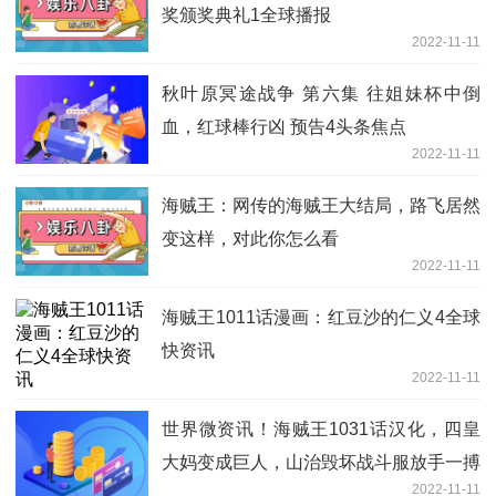
奖颁奖典礼1全球播报
2022-11-11
秋叶原冥途战争 第六集 往姐妹杯中倒
血，红球棒行凶 预告4头条焦点
2022-11-11
海贼王：网传的海贼王大结局，路飞居然
变这样，对此你怎么看
2022-11-11
海贼王1011话漫画：红豆沙的仁义4全球
快资讯
2022-11-11
世界微资讯！海贼王1031话汉化，四皇
大妈变成巨人，山治毁坏战斗服放手一搏
2022-11-11