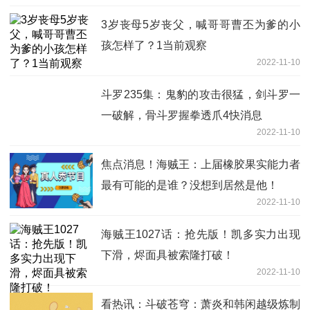
3岁丧母5岁丧父，喊哥哥曹丕为爹的小
孩怎样了？1当前观察
2022-11-10
斗罗235集：鬼豹的攻击很猛，剑斗罗一
一破解，骨斗罗握拳透爪4快消息
2022-11-10
焦点消息！海贼王：上届橡胶果实能力者
最有可能的是谁？没想到居然是他！
2022-11-10
海贼王1027话：抢先版！凯多实力出现
下滑，烬面具被索隆打破！
2022-11-10
看热讯：斗破苍穹：萧炎和韩闲越级炼制