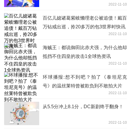
2022-11-10
百亿儿媳诸葛紫岐懒理老公被追债！戴百
万钻戒出巡，拎20多万的包3世界时快讯
2022-11-10
海贼王：都说御田比赤犬强，为什么他却
抵挡不住四皇的攻击1全球热资讯
2022-11-10
环球播报:想不到吧？拍了《泰坦尼克
号》的温丝莱特曾被欺负到不敢拍大片
2022-11-10
从5.5分冲上8.1分，DC新剧终于翻身！
2022-11-10