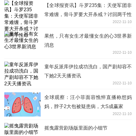
【全球报资讯】斗罗235集：天使军团非
常难缠，骨斗罗要大开杀戒？讨回两千性
2022-11-10
命
果然，只有女生才最懂女生的心3世界新
消息
2022-11-10
童年反派库伊拉成功洗白，国产剧却容不
下她2天天播资讯
2022-11-10
全球观察：汪小菲面容憔悴直播称想妈
妈，脖子2大包被疑患病，大S成赢家
2022-11-10
摇曳露营剧场版里面的小细节