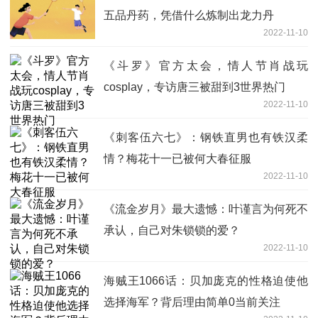
五品丹药，凭借什么炼制出龙力丹
2022-11-10
《斗罗》官方太会，情人节肖战玩
cosplay，专访唐三被甜到3世界热门
2022-11-10
《刺客伍六七》：钢铁直男也有铁汉柔
情？梅花十一已被何大春征服
2022-11-10
《流金岁月》最大遗憾：叶谨言为何死不
承认，自己对朱锁锁的爱？
2022-11-10
海贼王1066话：贝加庞克的性格迫使他
选择海军？背后理由简单0当前关注