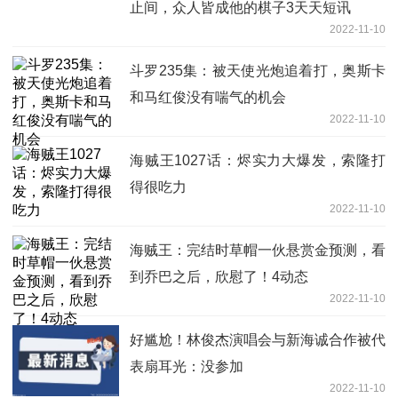
止间，众人皆成他的棋子3天天短讯
2022-11-10
斗罗235集：被天使光炮追着打，奥斯卡
和马红俊没有喘气的机会
2022-11-10
海贼王1027话：烬实力大爆发，索隆打
得很吃力
2022-11-10
海贼王：完结时草帽一伙悬赏金预测，看
到乔巴之后，欣慰了！4动态
2022-11-10
好尴尬！林俊杰演唱会与新海诚合作被代
表扇耳光：没参加
2022-11-10