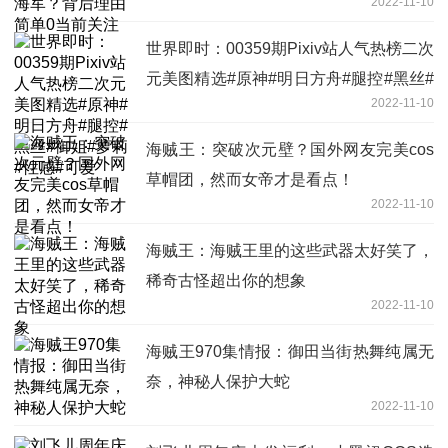
2022-11-10
世界即时：00359期Pixiv站人气热榜二次
元美图精选#原神#明日方舟#腿控#黑丝#
2022-11-10
御姐#萝莉#性感#可爱
海贼王：突破次元壁？国外网友完美cos
草帽团，然而女帝才是看点！
2022-11-10
海贼王：海贼王里的这些武器太好笑了，
稀奇古怪超出你的想象
2022-11-10
海贼王970集情报：御田当街热舞纯属无
奈，神秘人保护大蛇
2022-11-10