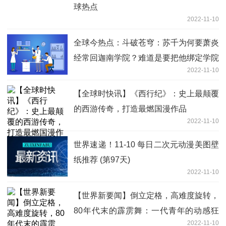
球热点
2022-11-10
全球今热点：斗破苍穹：苏千为何要萧炎
经常回迦南学院？难道是要把他绑定学院
2022-11-10
【全球时快讯】《西行纪》：史上最颠覆
的西游传奇，打造最燃国漫作品
2022-11-10
世界速递！11-10 每日二次元动漫美图壁
纸推荐 (第97天)
2022-11-10
【世界新要闻】倒立定格，高难度旋转，
80年代末的霹雳舞：一代青年的动感狂
2022-11-10
欢