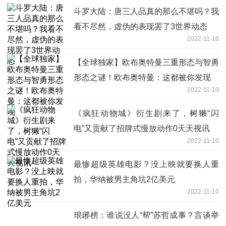
斗罗大陆：唐三人品真的那么不堪吗？我
看不尽然，虚伪的表现罢了3世界动态
2022-11-10
【全球独家】欧布奥特曼三重形态与智勇
形态之谜！欧布奥特曼：这都被你发现
2022-11-10
《疯狂动物城》衍生剧来了，树獭“闪
电”又贡献了招牌式慢放动作0天天视讯
2022-11-10
最惨超级英雄电影？没上映就要换人重
拍，华纳被男主角坑2亿美元
2022-11-10
琅琊榜：谁说没人“帮”苏哲成事？言谈举