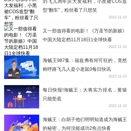
刘飞儿周年庆大发福利，小黑裙COS造
型“翻车”，粉丝看了只想笑
2022-11-10
又一部值得看的电影！《万圣节的新娘》
中国大陆定档11月18日1全球快看
2022-11-10
海贼王987集：福兹弗有何可狂的，竟然
称呼路飞几人是小老鼠0每日快讯
2022-11-10
每日快报!海贼王：大将实力排名，黄猿
只能垫底
2022-11-10
海贼王：白胡子他们明明知道成为海贼王
的秘密，为何没能成功2焦点快看