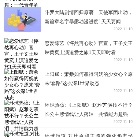
斗罗大陆剧情回归原著，天使军团出动，
新篇章名字暴露动漫进度1天天要闻
2022-11-10
恋爱综艺《怦然再心动》官宣，王子文王
琳黄奕上演追爱之旅1天天即时看
2022-11-10
上阳赋：萧綦如何赢得阿妩的少女心？原
来“套路”这么深1世界动态
2022-11-10
环球热议:《上阳赋》赵雅芝演技不行？
长公主感情线让人落泪，共情能力超强
2022-11-10
环球报道:对比令和主骑的强化形态形