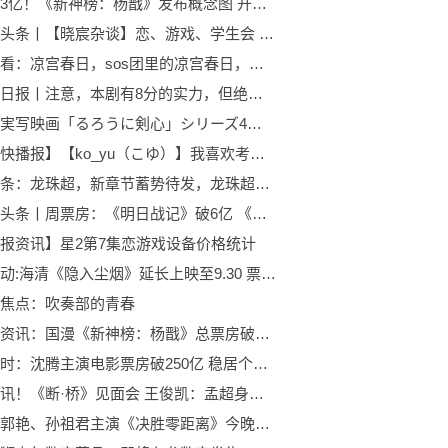
票房破3亿！《新神榜：杨戬》发布概念图 开启奇幻冒险之旅
环球微头条丨【晓宸杂谈】恋、游戏、学生会 —— LLSP S2E7 简析
全球快看：凉宫春日，sos团里的凉宫春日，我眼里的凉宫春日
全球今日报丨注意，本剧有8分的实力，但绝对没有9.9分的实力！！评1星只是想让本剧回归原本的分值
聚焦：実写映画「るろうに剣心」シリーズ4作品が「金ロー」で放送！
【天天快播报】【ko_yu（こゆ）】我喜欢考虑美好的事情，然后像宝贝似的珍藏在心里
世界头条：龙珠超，新章节蓄势待发，龙珠超永不完结
全球微头条丨周票房：《明日战记》破6亿 《隐入尘烟》逆袭
报资讯】星2第7集恋游戏设备价格统计
当前滚动:海清《隐入尘烟》延长上映至9.30 票房破3000万
焦点：吹奏部的青春
世界新资讯：国漫《新神榜：杨戬》总票房破3亿 淘票票评分9.2
环球实时：沈腾主演电影票房破250亿 稳居个人票房榜第二名
世界通讯！《断·桥》见面会 王俊凯：孟超身上有种侠义精神
经超、郭艳、孙祖君主演《决胜零距离》今晚高燃开播！见证中国军人的热血传奇