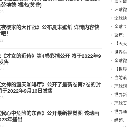
劳埃德·福杰(黄昏)
-23
《夜樱家的大作战》公布夏末壁纸 详情内容快
看吧！
-23
《才女的近侍》第4卷彩插公开 将于2022年9
发售
【世界
-23
《女神的露天咖啡厅》公开了最新卷第7卷的封
环球观
将于2022年9月16日发售
-23
《我心中危险的东西》公开最新视觉图 该动画
023年播出
-18