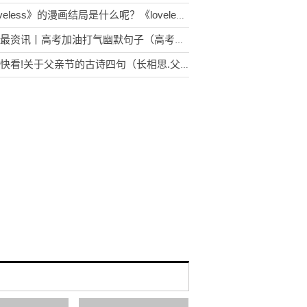
《loveless》的漫画结局是什么呢？《loveless》清明爱立夏吗？
环球最资讯丨高考加油打气幽默句子（高考给自己加油打气的句子）
今日快看!关于父亲节的古诗四句（长相思.父亲节）