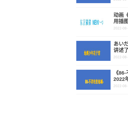
动画《
用插图
2022-08
あい
讲述
2022-08
《86
202
2022-08