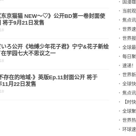
国漫雄
东京猫猫 NEW～♡》公开BD第一卷封面使
 将于9月21日发售
世界速
-18
だいろ公开《地缚少年花子君》宁宁&花子新绘
了在学园七大不思议之一
-18
-不存在的地域-》英版Ep.11封面公开 将于
2年11月22日发售
-18