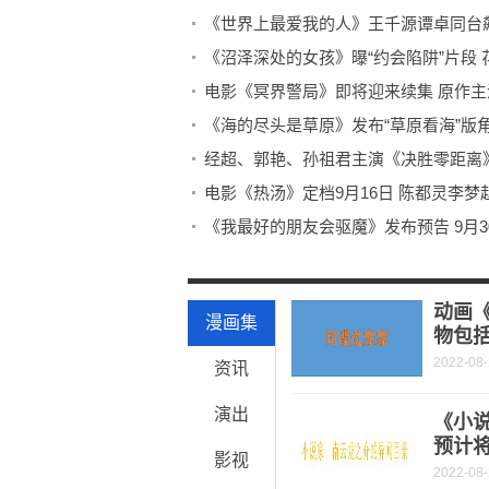
《世界上最爱我的人》王千源谭卓同台
《沼泽深处的女孩》曝“约会陷阱”片段
电影《冥界警局》即将迎来续集 原作
《海的尽头是草原》发布“草原看海”版角
经超、郭艳、孙祖君主演《决胜零距离
电影《热汤》定档9月16日 陈都灵李
《我最好的朋友会驱魔》发布预告 9月3
《沼泽深处的女孩》即将全国上映 黛
《街舞5》上线1小时热度值破万 优酷
动画
漫画集
物包
2022-08
资讯
演出
《小
预计将
影视
2022-08