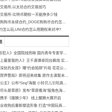
交易所,以太坊合约交易技巧
交易所-比特币期权一天能挣多少钱
DOGE狗狗币永续合约_DOGE狗狗币合约怎么玩
合约怎么玩,UNI合约怎么用期权来对冲?
送
《760号犯人》全国院线热映 国内青年专家学者高度评价
《世界上最爱我的人》王千源谭卓同台飙戏 实在过瘾
《沼泽深处的女孩》曝“约会陷阱”片段 花花公子蔡斯的甜言蜜语
电影《冥界警局》即将迎来续集 原作主演暂未回归
《雀斑公主》公布“Sing”海报 小铃贝儿引吭高歌感动落泪
《海的尽头是草原》发布“草原看海”版角色海报 影片将于9月9日公映!
携手《雄狮少年》 线上醒狮大赛开启
中国企业收购后重新塑造形象 打造“中国玩具之都”