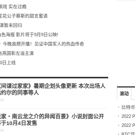
飙戏 实在过瘾
 花花公子蔡斯的甜言蜜语
主演暂未回归
色海报 影片将于9月9日公映!
》今晚高燃开播！见证中国军人的热血传奇
梦赵燕国彰左溢主演
0日上线
西埃德加琼斯演绎孤独与坚强
持续筑高国综天花板
《间谍过家家》暑期企划头像更新 本次出场人
括约尔的同事等人
滚动
-24
比特币
说家・南云龙之介的异闻百景》小说封面公开
于10月4日发售
-24
BTC