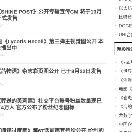
以太坊
SHINE POST》公开专辑宣传CM 将于10月
比特币
正式发售
-24
UNI
画《Lycoris Recoil》第三弹主视觉图公开 本
在播出中
精彩推
-24
茜物语》杂志彩页图公开 已于8月22日发售
-24
《葬送的芙莉莲》社交平台账号粉丝数量现已
4万人 官方公布了粉丝纪念图标
-23
龙数字
间谍过家家》第67话前篇宣传绘公开 绘制的