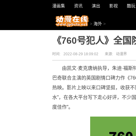
漫画集
资讯
演出
影视
酷玩
>
海外
>
《760号犯人》全
时间:
2022-08-29 18:09:02
来源:
动漫界
由凯文·麦克唐纳执导，朱迪·福斯
巴奇联合主演的英国剧情口碑力作《760号犯
热映。影片上映以来口碑坚挺，收获不
水”，在各大平台写下走心好评，不少
度佳作”。