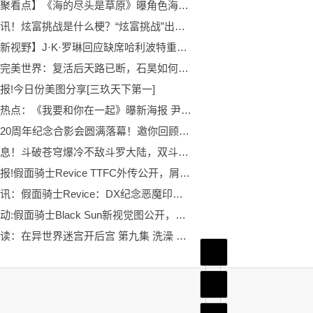
【世界聚看点】《海的尽头是草原》曝角色海报 草原让爱生生不息
全球短讯！炫富挑战是什么梗？“炫富挑战”出处是哪里？
【全球新视野】J·K·罗琳回应缺席哈利波特重聚节目：收到了邀请
速递！完美世界：复活后天路已断，石昊如何进入上界？
报!今日份美图分享[三玖天下第一]
世界观热点：《我要和你在一起》曝新海报 尹昉李梦勇敢相爱
大耳狗20周年纪念合影会圆满落幕！邀你回顾心动贴贴瞬间！
天天消息！斗破苍穹爆冷不敌斗罗大陆，双斗之争落下帷幕，国漫榜首已无争议
每日快报!假面骑士Revice TTFC外传公开，屑乌贼将变身假面骑士Oruteka大战假面骑士Juuga
当前时讯：假面骑士Revice：DX纪念恶魔印章套装公开，你想要哪一组？
世界滚动:假面骑士Black Sun新视觉图公开，Geats侧颜很帅气
环球速读：在异世界迷宫开后宫 第九集 洗澡 预告
首页
频道