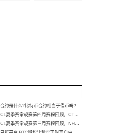
合约是什么?比特币合约相当于借币吗?
2022 PCL夏季赛常规赛第四周赛程回顾，CTG战队勇冠三军二夺周冠
2022 PCL夏季赛常规赛第三周赛程回顾，NH战队王者归来登顶周冠
交易所平台,BTC期权让我实现财富自由