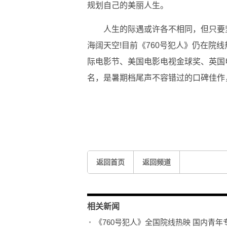
规划自己的美丽人生。
人生的际遇或许各不相同，但只要
海阔天空!目前《760号犯人》仍在院
际电影节、美国电影电视金球奖、英国电
名，是暑期档尾声不容错过的口碑佳作
关键词：
震撼人心的年度佳作
国内青年专家学者高
法
返回首页
返回频道
相关新闻
《760号犯人》全国院线热映 国内青