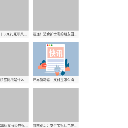
全球最资讯丨LOL扎克顺风六神装出装攻略是什么？S9扎克出装顺序有哪些？
速递！适合护士发的朋友圈有哪些？5.12护士节图片祝自己节日快乐心情短语有哪些？
全球短讯！炫富挑战是什么梗？“炫富挑战”出处是哪里？
世界新动态：支付宝怎么购买彩票？支付宝购买彩票的方法是什么？
【时快讯】38妇女节经典祝福语有哪些？三八妇女节温馨祝福语怎么说？
当前观点：支付宝拆红包在哪里？支付宝天天拆红包活动入口是哪里？