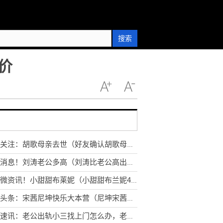
搜索
价
全球关注：胡歌母亲去世（好友确认胡歌母亲去世消息）
环球消息！刘涛老公多高（刘涛比老公高出半个头）
天天微资讯！小甜甜布莱妮（小甜甜布兰妮40岁生日）
全球头条：宋茜尼坤快乐大本营（尼坤宋茜近十年不同台）
环球速讯：老公出轨小三找上门怎么办，老公出轨婚外情小三找上门