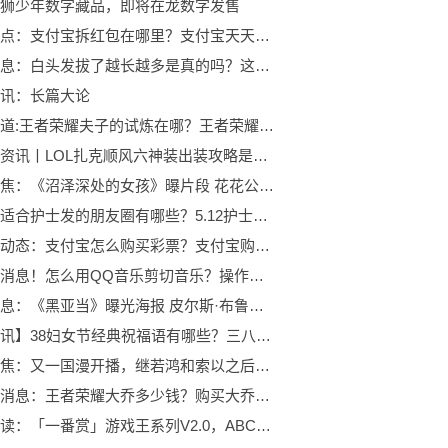
狮少年数字藏品，即将在龙数字发售
当前观点：支付宝拆红包在哪里？支付宝天天拆红包活动入口是哪里？
焦点讯息：白头发拔了越长越多是真的吗？这种说法科学吗？
讯：长篇大论
世界报道:王者荣耀夫子的试炼在哪？王者荣耀夫子的试炼答案是什么？
全球最资讯丨LOL扎克顺风六神装出装攻略是什么？S9扎克出装顺序有哪些？
每日聚焦：《沼泽深处的女孩》曝片段 花花公子约会沼泽女孩
速递！适合护士发的朋友圈有哪些？5.12护士节图片祝自己节日快乐心情短语有哪些？
世界新动态：支付宝怎么购买彩票？支付宝购买彩票的方法是什么？
全球快消息！怎么用QQ音乐剪切音乐？操作步骤有哪些？
焦点讯息：《黑亚当》曝光海报 皮尔斯·布鲁斯南炫酷登场
【时快讯】38妇女节经典祝福语有哪些？三八妇女节温馨祝福语怎么说？
全球聚焦：又一国漫开播，继若鸿和索以之后没想到又催生出一家短文化公司
世界热消息：王者荣耀大乔多少钱？购买大乔需要多少金币？
环球速读：「一番赏」游戏王系列V2.0，ABC赏预览