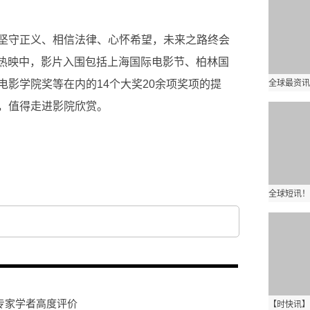
坚守正义、相信法律、心怀希望，未来之路终会
线热映中，影片入围包括上海国际电影节、柏林国
影学院奖等在内的14个大奖20余项奖项的提
，值得走进影院欣赏。
度评价
自传回忆录关塔那摩日记中的真实事件改编
双线叙事的手
年专家学者高度评价