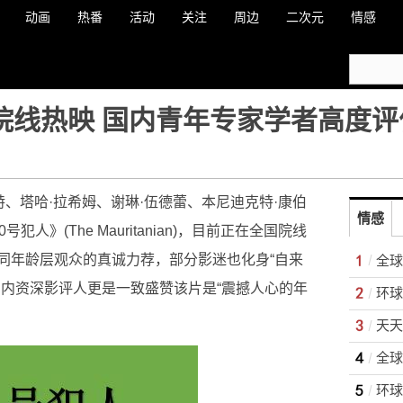
动画
热番
活动
关注
周边
二次元
情感
国院线热映 国内青年专家学者高度评
特、塔哈·拉希姆、谢琳·伍德蕾、本尼迪克特·康伯
情感
人》(The Mauritanian)，目前正在全国院线
同年龄层观众的真诚力荐，部分影迷也化身“自来
国内资深影评人更是一致盛赞该片是“震撼人心的年