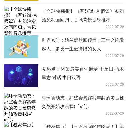
【全球快播报】《百妖谱·京师篇》玄幻
治愈动画回归，古风背景音乐推荐
2022-07-29
世界实时：纳兰嫣然回顾篇：三年之约发
起人，萧炎一生最痛恨的女人
2022-07-29
今热点：冰菓最美台词摘录 千反田 折木
里志 对话 中日双语
2022-07-29
环球新动态：那些会暴露我年龄的考古梗
突然开始攻击我(=ﾟωﾟ)ﾉ
2022-07-29
【独家焦点】【三坪房间的侵略者！】第