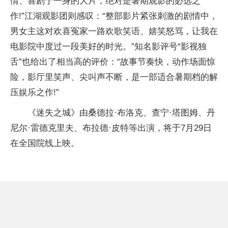
情、喜剧于一身的大片，绝对是暑期观影的必选之
作!”江湖观影团则感叹：“整部影片紧张刺激的剧情中，
男女主这对欢喜冤家一路欢歌笑语、嬉笑怒骂，让我在
电影院中度过一段美好的时光。”知名影评号“影视独
舌”也给出了相当高的评价：“故事节奏快，动作场面惊
险，影厅里笑声、尖叫声不断，是一部适合暑期档的解
压娱乐之作!”
《迷失之城》由桑德拉·布洛克、查宁·塔图姆、丹
尼尔·雷德克里夫、布拉德·皮特等出演，将于7月29日
在全国院线上映。