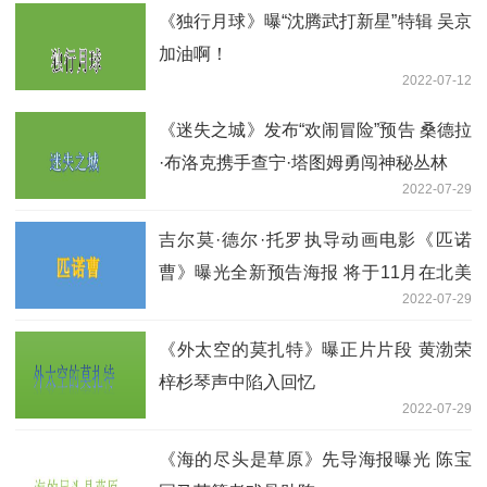
《独行月球》曝“沈腾武打新星”特辑 吴京
加油啊！
2022-07-12
《迷失之城》发布“欢闹冒险”预告 桑德拉
·布洛克携手查宁·塔图姆勇闯神秘丛林
2022-07-29
吉尔莫·德尔·托罗执导动画电影《匹诺
曹》曝光全新预告海报 将于11月在北美
2022-07-29
院线上映
《外太空的莫扎特》曝正片片段 黄渤荣
梓杉琴声中陷入回忆
2022-07-29
《海的尽头是草原》先导海报曝光 陈宝