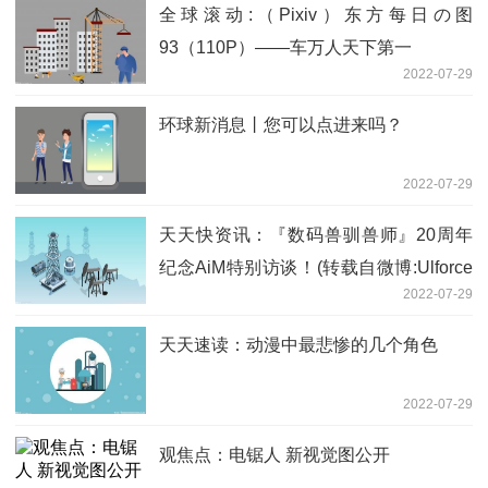
全球滚动:（Pixiv）东方每日の图
93（110P）——车万人天下第一
2022-07-29
环球新消息丨您可以点进来吗？
2022-07-29
天天快资讯：『数码兽驯兽师』20周年
纪念AiM特别访谈！(转载自微博:Ulforce
2022-07-29
魂 )
天天速读：动漫中最悲惨的几个角色
2022-07-29
观焦点：电锯人 新视觉图公开