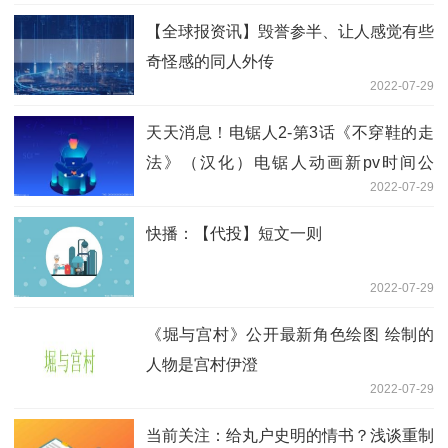
【全球报资讯】毁誉参半、让人感觉有些
奇怪感的同人外传
2022-07-29
天天消息！电锯人2-第3话《不穿鞋的走
法》（汉化）电锯人动画新pv时间公
2022-07-29
布！
快播：【代投】短文一则
2022-07-29
《堀与宫村》公开最新角色绘图 绘制的
人物是宫村伊澄
2022-07-29
当前关注：给丸户史明的情书？浅谈重制