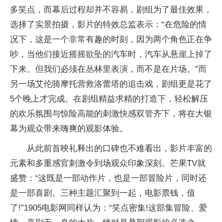
多笑点，而幕后过程却并不容易，剧组为了最佳效果，
选择了实景拍摄，影片的特效总监表示：“在危险的情
况下，这是一个非常有趣的时刻，因为两个角色正在争
吵，当他们接近摇摇欲坠的汽车时，汽车从悬崖上掉了
下来。但我们必须在丛林里表演，而不是在片场。”而
另一场艾伦骑摩托营救洛蕾塔的追击戏，剧组更是花了
5个晚上才完成。在剧组精益求精的打造下，轻松解压
的欢乐氛围与惊险高能的刺激快感双管齐下，将在大银
幕为观众带来嗨爽的观影体验。
从此前首映礼释出的口碑也不难看出，影片丰富的
元素和多重感官刺激令到场观众印象深刻。芒果TV就
盛赞：“这既是一部动作片，也是一部冒险片，同时还
是一部喜剧。三种主题汇聚到一起，电影票钱，值
了!”1905电影网同样认为：“笑点密集!这部集冒险、爱