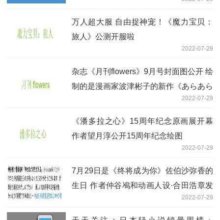
万人超大服 自由捉神宠！《魔力宝贝：
旅人》公测开服啦
2022-07-29
杂志《月刊flowers》9月号封面图公开 绘
制的是漫画家波津彬子的新作《あらあら
2022-07-29
かしこ》
《潘多拉之心》15周年纪念原画展开幕
作者望月淳公开15周年纪念绘图
2022-07-29
7月29日是《终将成为你》佐伯沙弥香的
生日 作者仲谷鳰和动画人设·合田浩章发
2022-07-29
布了生日贺图