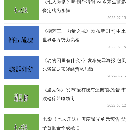
《七人乐队》曝制作特辑 林岭东生前影
像定格为永恒
2022-07-15
《指环王：力量之戒》发布新剧照 中土
世界各方势力亮相
2022-07-15
《动物园里有什么?》发布先导海报 包贝
尔潘斌龙宋晓峰贾冰加盟
2022-07-15
《遇见你》发布“爱有没有遗憾”版预告 李
汶翰徐若晗领衔
2022-07-12
电影《七人乐队》再度曝光单元预告 父
子首度合作成绝唱