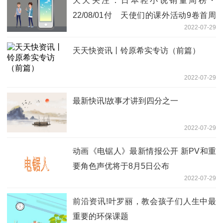
天天关注：日本轻小说销量周榜・
22/08/01付 天使们的课外活动9卷首周
2022-07-29
1.9万
天天快资讯丨铃原希实专访（前篇）
2022-07-29
最新快讯!故事才讲到四分之一
2022-07-29
动画《电锯人》最新情报公开 新PV和重
要角色声优将于8月5日公布
2022-07-29
前沿资讯!叶罗丽，教会孩子们人生中最
重要的环保课题