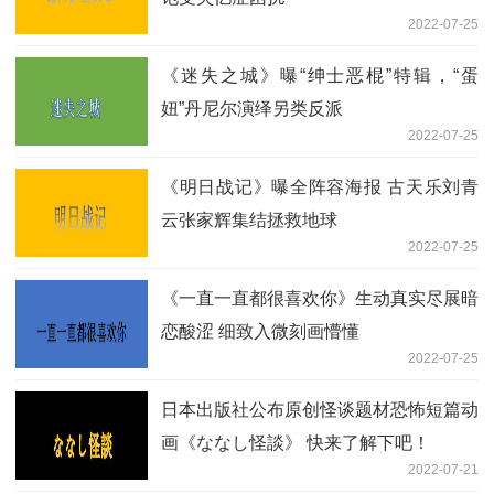
2022-07-25
《迷失之城》曝“绅士恶棍”特辑，“蛋
妞”丹尼尔演绎另类反派
2022-07-25
《明日战记》曝全阵容海报 古天乐刘青
云张家辉集结拯救地球
2022-07-25
《一直一直都很喜欢你》生动真实尽展暗
恋酸涩 细致入微刻画懵懂
2022-07-25
日本出版社公布原创怪谈题材恐怖短篇动
画《ななし怪談》 快来了解下吧！
2022-07-21