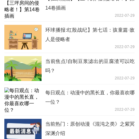
14卷插画
2022-07-29
环球播报:红殷战纪】第七话：孩童篇·敌
人是侵略者
2022-07-29
当前焦点!自制豆浆滤出的豆腐渣可以吃
吗？
2022-07-29
每日观点：动漫中的黑长直，你最喜欢哪
一位？
2022-07-29
当前热门：原创动漫《混沌之类》之紫冥
深渊介绍