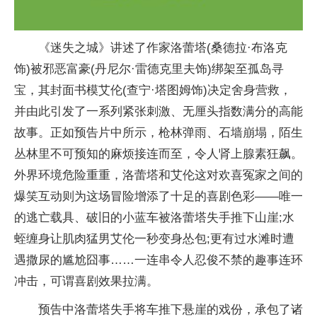
《迷失之城》讲述了作家洛蕾塔(桑德拉·布洛克
饰)被邪恶富豪(丹尼尔·雷德克里夫饰)绑架至孤岛寻
宝，其封面书模艾伦(查宁·塔图姆饰)决定舍身营救，
并由此引发了一系列紧张刺激、无厘头指数满分的高能
故事。正如预告片中所示，枪林弹雨、石墙崩塌，陌生
丛林里不可预知的麻烦接连而至，令人肾上腺素狂飙。
外界环境危险重重，洛蕾塔和艾伦这对欢喜冤家之间的
爆笑互动则为这场冒险增添了十足的喜剧色彩——唯一
的逃亡载具、破旧的小蓝车被洛蕾塔失手推下山崖;水
蛭缠身让肌肉猛男艾伦一秒变身怂包;更有过水滩时遭
遇撒尿的尴尬囧事……一连串令人忍俊不禁的趣事连环
冲击，可谓喜剧效果拉满。
预告中洛蕾塔失手将车推下悬崖的戏份，承包了诸