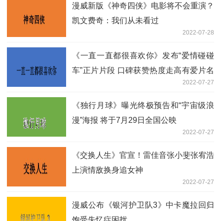
漫威新版《神奇四侠》电影将不会重演？
凯文费奇：我们从未看过
2022-07-28
《一直一直都很喜欢你》发布“爱情碰碰
车”正片片段 口碑获赞热度走高有爱片名
2022-07-27
引发观众“告白潮”
《独行月球》曝光终极预告和“宇宙级浪
漫”海报 将于7月29日全国公映
2022-07-27
《交换人生》官宣！雷佳音张小斐张宥浩
上演情敌换身追女神
2022-07-27
漫威公布《银河护卫队3》中卡魔拉回归
饱受失忆症困扰