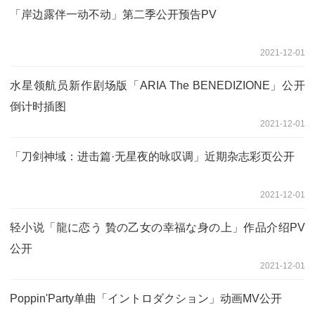
「岸边露伴一动不动」第二季公开预告PV
2021-12-01
水星领航员新作剧场版「ARIA The BENEDIZIONE」公开
倒计时插图
2021-12-01
「刀剑神域：进击篇·无星夜的咏叹调」近期杂志彩页公开
2021-12-01
轻小说「龍に恋う 贄の乙女の幸福な身の上」作品介绍PV
公开
2021-12-01
Poppin'Party单曲「イントロダクション」动画MV公开